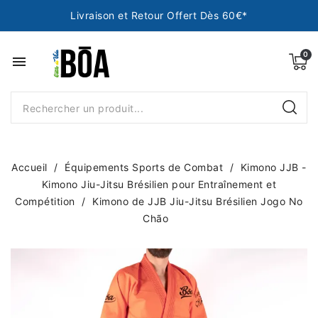
Livraison et Retour Offert Dès 60€*
menu
Accueil
Équipements Sports de Combat
Kimono JJB -
Kimono Jiu-Jitsu Brésilien pour Entraînement et
Compétition
Kimono de JJB Jiu-Jitsu Brésilien Jogo No
Chão