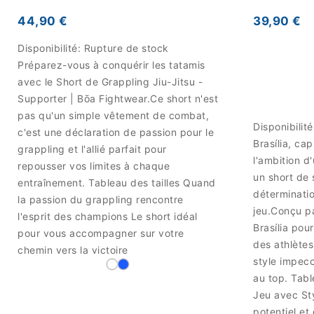
44,90 €
39,90 €
Disponibilité:
Rupture de stock
Préparez-vous à conquérir les tatamis
avec le Short de Grappling Jiu-Jitsu -
Supporter | Bōa Fightwear.Ce short n'est
pas qu'un simple vêtement de combat,
Disponibilit
c'est une déclaration de passion pour le
Brasília, ca
grappling et l'allié parfait pour
l'ambition d
repousser vos limites à chaque
un short de s
entraînement. Tableau des tailles Quand
déterminatio
la passion du grappling rencontre
jeu.Conçu pa
l'esprit des champions Le short idéal
Brasília pou
pour vous accompagner sur votre
des athlètes
chemin vers la victoire
style impec
au top. Tabl
Jeu avec Sty
potentiel et