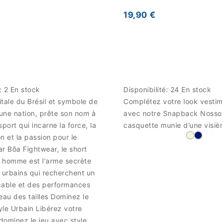
19,90 €
é:
2 En stock
Disponibilité:
24 En stock
pitale du Brésil et symbole de
Complétez votre look vestim
'une nation, prête son nom à
avec notre Snapback Nosso
port qui incarne la force, la
casquette munie d’une visièr
n et la passion pour le
r Bõa Fightwear, le short
r homme est l'arme secrète
 urbains qui recherchent un
cable et des performances
eau des tailles Dominez le
le Urbain Libérez votre
 dominez le jeu avec style