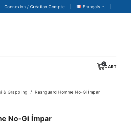
Connexion / Création Compte
Français
CART
 & Grappling
Rashguard Homme No-Gi Ímpar
e No-Gi Ímpar