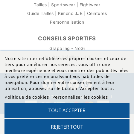
Tailles | Sportswear | Fightwear
Guide Tailles | Kimono JJB | Ceintures
Personnalisation
CONSEILS SPORTIFS
Grappling - NoGi
Jiu-Jitsu Brésilien - JJB
Notre site internet utilise ses propres cookies et ceux de
tiers pour améliorer nos services, vous offrir une
meilleure expérience et vous montrer des publicités liées
à vos préférences en analysant vos habitudes de
navigation. Pour donner votre consentement à leur
utilisation, appuyez sur le bouton "Accepter tout
»
.
© Copyright 2026 BŌA. All Rights Reserved.
Politique de cookies
Personnaliser les cookies
TOUT ACCEPTER
REJETER TOUT
Site protégé par reCAPTCHA.
Vie privée
-
Termes
Reto