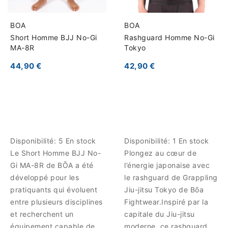
BOA
BOA
Short Homme BJJ No-Gi
Rashguard Homme No-Gi
MA-8R
Tokyo
44,90 €
42,90 €
Disponibilité:
5 En stock
Disponibilité:
1 En stock
Le Short Homme BJJ No-
Plongez au cœur de
Gi MA-8R de BŌA a été
l’énergie japonaise avec
développé pour les
le rashguard de Grappling
pratiquants qui évoluent
Jiu-jitsu Tokyo de Bōa
entre plusieurs disciplines
Fightwear.Inspiré par la
et recherchent un
capitale du Jiu-jitsu
équipement capable de
moderne, ce rashguard