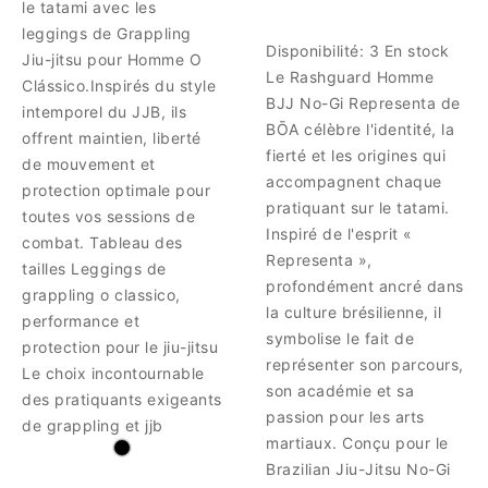
le tatami avec les
leggings de Grappling
Disponibilité:
3 En stock
Jiu-jitsu pour Homme O
Le Rashguard Homme
Clássico.Inspirés du style
BJJ No-Gi Representa de
intemporel du JJB, ils
BŌA célèbre l'identité, la
offrent maintien, liberté
fierté et les origines qui
de mouvement et
accompagnent chaque
protection optimale pour
pratiquant sur le tatami.
toutes vos sessions de
Inspiré de l'esprit «
combat. Tableau des
Representa »,
tailles Leggings de
profondément ancré dans
grappling o classico,
la culture brésilienne, il
performance et
symbolise le fait de
protection pour le jiu-jitsu
représenter son parcours,
Le choix incontournable
son académie et sa
des pratiquants exigeants
passion pour les arts
de grappling et jjb
martiaux. Conçu pour le
Brazilian Jiu-Jitsu No-Gi