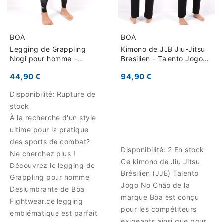
BOA
BOA
Legging de Grappling
Kimono de JJB Jiu-Jitsu
Nogi pour homme -
Bresilien - Talento Jogo
Deslumbrante
No Chão
44,90 €
94,90 €
Disponibilité:
Rupture de
stock
À la recherche d'un style
ultime pour la pratique
des sports de combat?
Disponibilité:
2 En stock
Ne cherchez plus !
Ce kimono de Jiu Jitsu
Découvrez le legging de
Brésilien (JJB) Talento
Grappling pour homme
Jogo No Chão de la
Deslumbrante de Bōa
marque Bōa est conçu
Fightwear.ce legging
pour les compétiteurs
emblématique est parfait
exigeants ainsi que pour