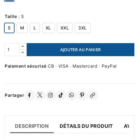
Taille
:
S
S
M
L
XL
XXL
3XL
AJOUTER AU PANIER
Paiement sécurisé
CB · VISA · Mastercard · PayPal
Partager
DESCRIPTION
DÉTAILS DU PRODUIT
AVIS 