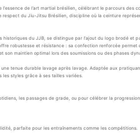
e l’essence de l’art martial brésilien, célébrant le parcours des 
t le respect du Jiu-Jitsu Brésilien, discipline où la ceinture repr
 historiques du JJB, se distingue par l’ajout du logo brodé et p
ffre robustesse et résistance : sa confection renforcée permet d
té et son maintien optimal lors des soumissions ou des phases d
c une tenue durable lavage après lavage. Adaptée aux pratiquan
les styles grâce à ses tailles variées.
otidiens, les passages de grade, ou pour célébrer la progressio
lidité, parfaite pour les entraînements comme les compétitions.