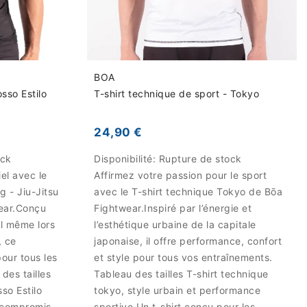
BOA
so Estilo
T-shirt technique de sport - Tokyo
24,90 €
ock
Disponibilité:
Rupture de stock
el avec le
Affirmez votre passion pour le sport
 - Jiu-Jitsu
avec le T-shirt technique Tokyo de Bōa
wear.Conçu
Fightwear.Inspiré par l’énergie et
al même lors
l’esthétique urbaine de la capitale
, ce
japonaise, il offre performance, confort
pour tous les
et style pour tous vos entraînements.
 des tailles
Tableau des tailles T-shirt technique
so Estilo
tokyo, style urbain et performance
 compromis
sportive Un t-shirt conçu pour les