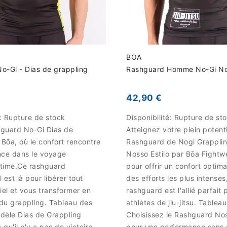
BOA
o-Gi - Dias de grappling
Rashguard Homme No-Gi Nos
42,90 €
é:
Rupture de stock
Disponibilité:
Rupture de st
hguard No-Gi Dias de
Atteignez votre plein potenti
 Bōa, où le confort rencontre
Rashguard de Nogi Grappling
nce dans le voyage
Nosso Estilo par Bōa Fight
ltime.Ce rashguard
pour offrir un confort optim
 est là pour libérer tout
des efforts les plus intenses
iel et vous transformer en
rashguard est l'allié parfait 
du grappling. Tableau des
athlètes de jiu-jitsu. Tableau
odèle Dias de Grappling
Choisissez le Rashguard Nos
qu'il n'y a pas de victoire
pour une performance sans