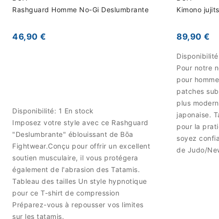
Rashguard Homme No-Gi Deslumbrante
Kimono juji
46,90 €
89,90 €
Disponibilit
Pour notre 
pour homme 
patches sub
plus moderne
Disponibilité:
1 En stock
japonaise. T
Imposez votre style avec ce Rashguard
pour la pra
"Deslumbrante" éblouissant de Bōa
soyez confi
Fightwear.Conçu pour offrir un excellent
de Judo/Ne
soutien musculaire, il vous protégera
également de l'abrasion des Tatamis.
Tableau des tailles Un style hypnotique
pour ce T-shirt de compression
Préparez-vous à repousser vos limites
sur les tatamis.