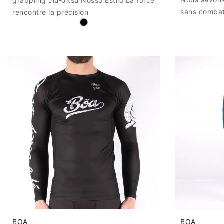
grappling Jiu-Jitsu Nosso Estilo La force
sans comba
rencontre la précision
BOA
BOA