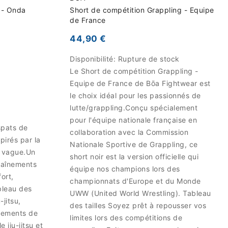
u - Onda
Short de compétition Grappling - Equipe
de France
44,90 €
Disponibilité:
Rupture de stock
Le Short de compétition Grappling -
Equipe de France de Bōa Fightwear est
le choix idéal pour les passionnés de
lutte/grappling.Conçu spécialement
pour l'équipe nationale française en
spats de
collaboration avec la Commission
pirés par la
Nationale Sportive de Grappling, ce
la vague.Un
short noir est la version officielle qui
traînements
équipe nos champions lors des
fort,
championnats d'Europe et du Monde
bleau des
UWW (United World Wrestling). Tableau
-jitsu,
des tailles Soyez prêt à repousser vos
înements de
limites lors des compétitions de
 jiu-jitsu et