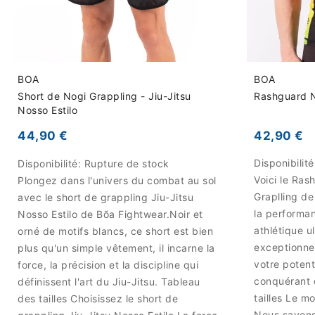
BOA
BOA
Short de Nogi Grappling - Jiu-Jitsu
Rashguard N
Nosso Estilo
42,90 €
44,90 €
Disponibilit
Disponibilité:
Rupture de stock
Voici le Ras
Plongez dans l'univers du combat au sol
Graplling de
avec le short de grappling Jiu-Jitsu
la performa
Nosso Estilo de Bõa Fightwear.Noir et
athlétique u
orné de motifs blancs, ce short est bien
exceptionnel
plus qu'un simple vêtement, il incarne la
votre potent
force, la précision et la discipline qui
conquérant 
définissent l'art du Jiu-Jitsu. Tableau
tailles Le m
des tailles Choisissez le short de
Nous savons 