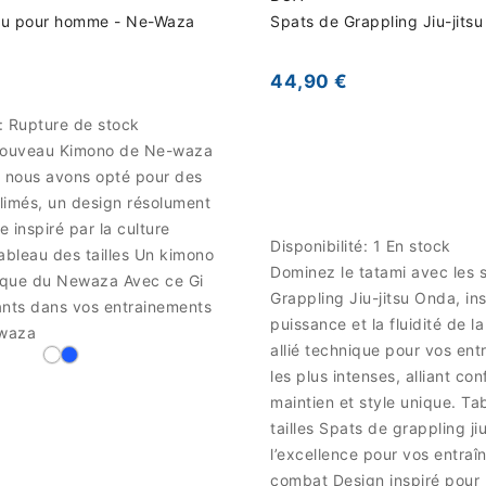
tsu pour homme - Ne-Waza
Spats de Grappling Jiu-jits
44,90 €
é:
Rupture de stock
nouveau Kimono de Ne-waza
nous avons opté pour des
limés, un design résolument
 inspiré par la culture
Disponibilité:
1 En stock
ableau des tailles Un kimono
Dominez le tatami avec les 
tique du Newaza Avec ce Gi
Grappling Jiu-jitsu Onda, ins
ants dans vos entrainements
puissance et la fluidité de 
waza
allié technique pour vos en
les plus intenses, alliant con
maintien et style unique. Ta
tailles Spats de grappling jiu
l’excellence pour vos entra
combat Design inspiré pour le