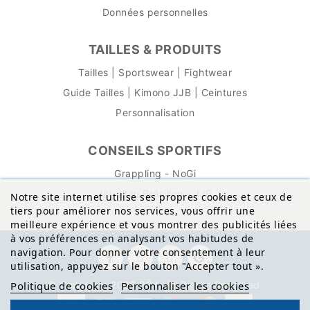
Données personnelles
TAILLES & PRODUITS
Tailles | Sportswear | Fightwear
Guide Tailles | Kimono JJB | Ceintures
Personnalisation
CONSEILS SPORTIFS
Grappling - NoGi
Jiu-Jitsu Brésilien - JJB
Notre site internet utilise ses propres cookies et ceux de
tiers pour améliorer nos services, vous offrir une
meilleure expérience et vous montrer des publicités liées
à vos préférences en analysant vos habitudes de
navigation. Pour donner votre consentement à leur
utilisation, appuyez sur le bouton "Accepter tout
»
.
© Copyright 2026 BŌA. All Rights Reserved.
Politique de cookies
Personnaliser les cookies