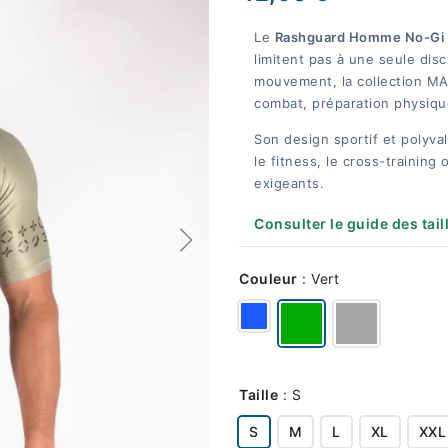
Le
Rashguard Homme No-Gi
limitent pas à une seule disci
mouvement, la collection MA
combat, préparation physiqu
Son design sportif et polyval
le fitness, le cross-trainin
exigeants.
Consulter le guide des tail
Couleur
:
Vert
Taille
:
S
S
M
L
XL
XXL