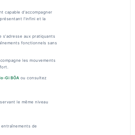
ent capable d'accompagner
résentant l'infini et la
e s'adresse aux pratiquants
raînements fonctionnels sans
d accompagne les mouvements
fort.
No-Gi BŌA
ou consultez
nservant le même niveau
s entraînements de