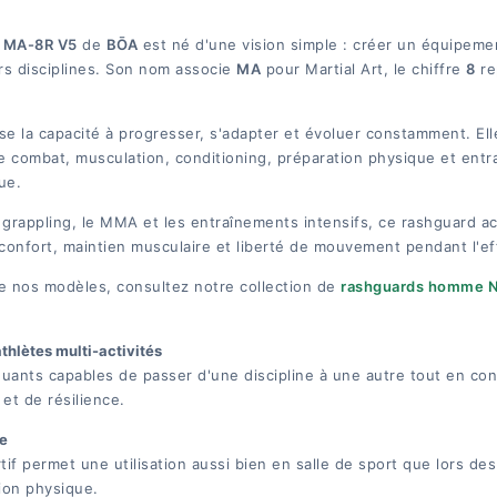
 MA-8R V5
de
BŌA
est né d'une vision simple : créer un équipem
urs disciplines. Son nom associe
MA
pour Martial Art, le chiffre
8
rep
se la capacité à progresser, s'adapter et évoluer constamment. Ell
de combat, musculation, conditioning, préparation physique et ent
ue.
e grappling, le MMA et les entraînements intensifs, ce rashguar
confort, maintien musculaire et liberté de mouvement pendant l'ef
e nos modèles, consultez notre collection de
rashguards homme 
thlètes multi-activités
uants capables de passer d'une discipline à une autre tout en co
et de résilience.
te
if permet une utilisation aussi bien en salle de sport que lors de
ion physique.