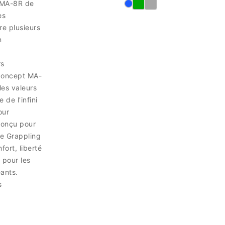
 MA-8R de
es
re plusieurs
n
rs
 concept MA-
les valeurs
 de l'infini
our
Conçu pour
 le Grappling
fort, liberté
 pour les
ants.
s