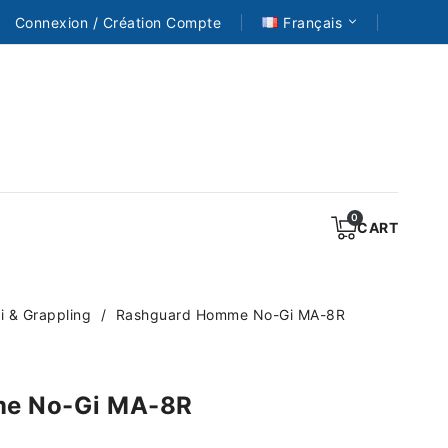
Connexion / Création Compte
Français
CART
 & Grappling
Rashguard Homme No-Gi MA-8R
e No-Gi MA-8R