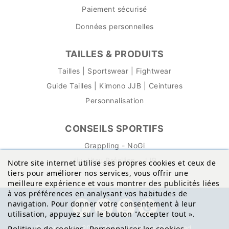
Paiement sécurisé
Données personnelles
TAILLES & PRODUITS
Tailles | Sportswear | Fightwear
Guide Tailles | Kimono JJB | Ceintures
Personnalisation
CONSEILS SPORTIFS
Grappling - NoGi
Jiu-Jitsu Brésilien - JJB
Notre site internet utilise ses propres cookies et ceux de
tiers pour améliorer nos services, vous offrir une
meilleure expérience et vous montrer des publicités liées
à vos préférences en analysant vos habitudes de
navigation. Pour donner votre consentement à leur
utilisation, appuyez sur le bouton "Accepter tout
»
.
© Copyright 2026 BŌA. All Rights Reserved.
Politique de cookies
Personnaliser les cookies