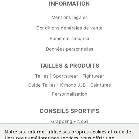
INFORMATION
Mentions légales
Conditions générales de vente
Paiement sécurisé
Données personnelles
TAILLES & PRODUITS
Tailles | Sportswear | Fightwear
Guide Tailles | Kimono JJB | Ceintures
Personnalisation
CONSEILS SPORTIFS
Grappling - NoGi
Jiu-Jitsu Brésilien - JJB
Notre site internet utilise ses propres cookies et ceux de
tiers pour améliorer nos services, vous offrir une