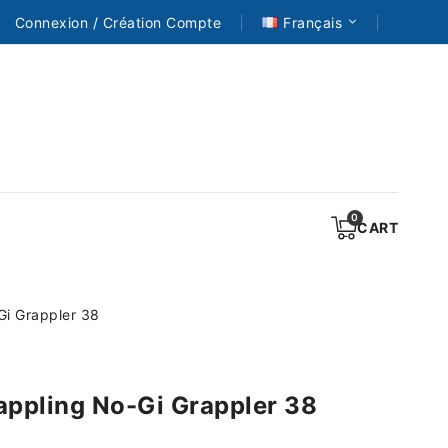
Connexion / Création Compte
Français
CART
Gi Grappler 38
appling No-Gi Grappler 38