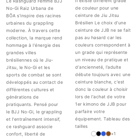
Il existe différent grade
Le Rashguard Femme BJJ
de couleur pour une
No-Gi Raiz Urbana de
ceinture de Jiu Jitsu
BŌA s'inspire des racines
Brésilien Le choix d'une
urbaines du grappling
ceinture de JJB ne se fait
moderne. À travers cette
pas au hasard car les
collection, la marque rend
couleurs correspondent à
hommage à l'énergie des
un grade qui représente
grandes villes
un niveau de pratique et
brésiliennes où le Jiu-
d'ancienneté, l’adulte
Jitsu, le No-Gi et les
débute toujours avec une
sports de combat se sont
ceinture blanche, c'est
développés au contact de
donc la couleur à choisir
différentes cultures et
lors de l'achat de votre
générations de
1er kimono de JJB pour
pratiquants. Pensé pour
parfaire votre
le BJJ No-Gi, le grappling
équipement. Tableau des
et l'entraînement intensif,
tailles
ce rashguard associe
+1
confort, liberté de