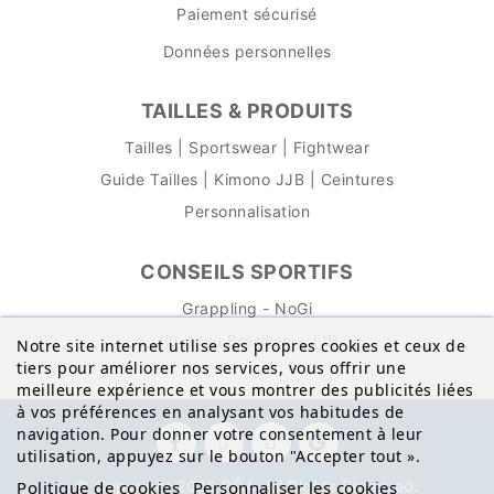
Paiement sécurisé
Données personnelles
TAILLES & PRODUITS
Tailles | Sportswear | Fightwear
Guide Tailles | Kimono JJB | Ceintures
Personnalisation
CONSEILS SPORTIFS
Grappling - NoGi
Jiu-Jitsu Brésilien - JJB
Notre site internet utilise ses propres cookies et ceux de
tiers pour améliorer nos services, vous offrir une
meilleure expérience et vous montrer des publicités liées
à vos préférences en analysant vos habitudes de
navigation. Pour donner votre consentement à leur
utilisation, appuyez sur le bouton "Accepter tout
»
.
© Copyright 2026 BŌA. All Rights Reserved.
Politique de cookies
Personnaliser les cookies