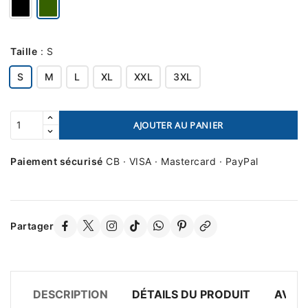
Taille
:
S
S
M
L
XL
XXL
3XL
AJOUTER AU PANIER
Paiement sécurisé
CB · VISA · Mastercard · PayPal
Partager
DESCRIPTION
DÉTAILS DU PRODUIT
AVIS 