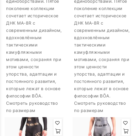
единоборствами. Пятое
единоборствами. Пятое
поколение коллекции
поколение коллекции
сочетает историческое
сочетает историческое
ДНК MA-8R с
ДНК MA-8R с
современным дизайном,
современным дизайном,
вдохновлённым
вдохновлённым
тактическими
тактическими
камуфляжными
камуфляжными
мотивами, сохраняя при
мотивами, сохраняя при
этом ценности
этом ценности
упорства, адаптации и
упорства, адаптации и
постоянного развития,
постоянного развития,
которые лежат в основе
которые лежат в основе
философии BŌA.
философии BŌA.
Смотреть руководство
Смотреть руководство
по размерам
по размерам