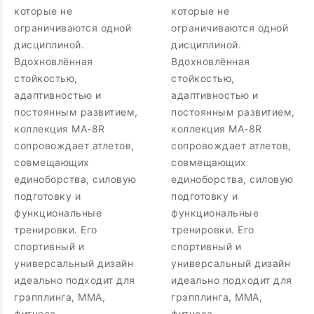
которые не
которые не
ограничиваются одной
ограничиваются одной
дисциплиной.
дисциплиной.
Вдохновлённая
Вдохновлённая
стойкостью,
стойкостью,
адаптивностью и
адаптивностью и
постоянным развитием,
постоянным развитием,
коллекция MA-8R
коллекция MA-8R
сопровождает атлетов,
сопровождает атлетов,
совмещающих
совмещающих
единоборства, силовую
единоборства, силовую
подготовку и
подготовку и
функциональные
функциональные
тренировки. Его
тренировки. Его
спортивный и
спортивный и
универсальный дизайн
универсальный дизайн
идеально подходит для
идеально подходит для
грэпплинга, MMA,
грэпплинга, MMA,
фитнеса,
фитнеса,