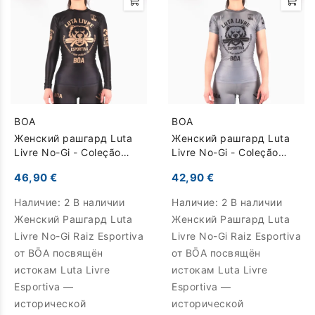
BOA
BOA
Женский рашгард Luta
Женский рашгард Luta
Livre No-Gi - Coleção
Livre No-Gi - Coleção
Raiz Esportiva - черный -
Raiz Esportiva - серый -
46,90 €
42,90 €
Длинные
Короткие
Наличие:
2 В наличии
Наличие:
2 В наличии
Женский Рашгард Luta
Женский Рашгард Luta
Livre No-Gi Raiz Esportiva
Livre No-Gi Raiz Esportiva
от BŌA посвящён
от BŌA посвящён
истокам Luta Livre
истокам Luta Livre
Esportiva —
Esportiva —
исторической
исторической