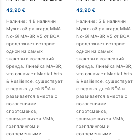
Короткие
Короткие
42,90 €
42,90 €
Наличие:
4 В наличии
Наличие:
5 В наличии
Мужской рашгард MMA
Мужской рашгард MMA
No-Gi MA-8R V5 от BŌA
No-Gi MA-8R V5 от BŌA
продолжает историю
продолжает историю
одной из самых
одной из самых
знаковых коллекций
знаковых коллекций
бренда. Линейка MA-8R,
бренда. Линейка MA-8R,
что означает Martial Arts
что означает Martial Arts
& Resilience, существует
& Resilience, существует
с первых дней BŌA и
с первых дней BŌA и
развивается вместе с
развивается вместе с
поколениями
поколениями
спортсменов,
спортсменов,
занимающихся MMA,
занимающихся MMA,
грэпплингом и
грэпплингом и
современными
современными