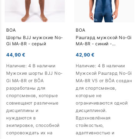
BOA
BOA
Шорты BJJ мужские No-
Рашгард мужской No-Gi
Gi MA-8R - серый
MA-8R - синий -
Короткие
44,90 €
42,90 €
Наличие:
4 В наличии
Наличие:
4 В наличии
Мужские шорты BJJ No-
Мужской Рашгард No-Gi
Gi MA-8R от BŌA
MA-8R V5 от BŌA создан
разработаны для
для спортсменов,
спортсменов, которые
которые не
совмещают различные
ограничиваются одной
дисциплины и
дисциплиной.
нуждаются в
Вдохновлённая
экипировке, способной
стойкостью,
сопровождать их на
адаптивностью и