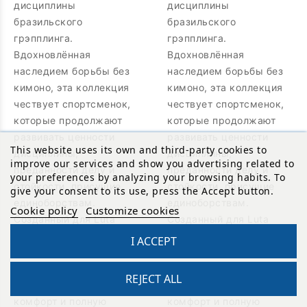
дисциплины
дисциплины
бразильского
бразильского
грэпплинга.
грэпплинга.
Вдохновлённая
Вдохновлённая
наследием борьбы без
наследием борьбы без
кимоно, эта коллекция
кимоно, эта коллекция
чествует спортсменок,
чествует спортсменок,
которые продолжают
которые продолжают
развивать ценности
развивать ценности
This website uses its own and third-party cookies to
дисциплины,
дисциплины,
improve our services and show you advertising related to
преданности делу и
преданности делу и
your preferences by analyzing your browsing habits. To
стойкости, присущие
стойкости, присущие
give your consent to its use, press the Accept button.
единоборствам.
единоборствам.
Cookie policy
Customize cookies
Созданный для Luta
Созданный для Luta
Livre, грэпплинга и
Livre, грэпплинга и
I ACCEPT
тренировок No-Gi, этот
тренировок No-Gi, этот
рашгард обеспечивает
рашгард обеспечивает
REJECT ALL
поддержку мышц,
поддержку мышц,
Reto
комфорт и полную
комфорт и полную