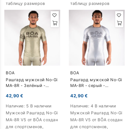
таблицу размеров
таблицу размеров
BOA
BOA
Рашгард мужской No-Gi
Рашгард мужской No-Gi
MA-8R - Зелёный -
MA-8R - серый -
Короткие
Короткие
42,90 €
42,90 €
Наличие:
5 В наличии
Наличие:
4 В наличии
Мужской Рашгард No-Gi
Мужской Рашгард No-Gi
MA-8R V5 от BŌA создан
MA-8R V5 от BŌA создан
для спортсменов,
для спортсменов,