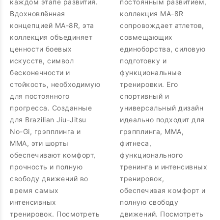
каждом этапе развития.
постоянным развитием,
Вдохновлённая
коллекция MA-8R
концепцией MA-8R, эта
сопровождает атлетов,
коллекция объединяет
совмещающих
ценности боевых
единоборства, силовую
искусств, символ
подготовку и
бесконечности и
функциональные
стойкость, необходимую
тренировки. Его
для постоянного
спортивный и
прогресса. Созданные
универсальный дизайн
для Brazilian Jiu-Jitsu
идеально подходит для
No-Gi, грэпплинга и
грэпплинга, MMA,
MMA, эти шорты
фитнеса,
обеспечивают комфорт,
функционального
прочность и полную
тренинга и интенсивных
свободу движений во
тренировок,
время самых
обеспечивая комфорт и
интенсивных
полную свободу
тренировок. Посмотреть
движений. Посмотреть