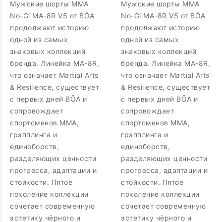
Мужские шорты MMA
Мужские шорты MMA
No-Gi MA-8R V5 от BŌA
No-Gi MA-8R V5 от BŌA
продолжают историю
продолжают историю
одной из самых
одной из самых
знаковых коллекций
знаковых коллекций
бренда. Линейка MA-8R,
бренда. Линейка MA-8R,
что означает Martial Arts
что означает Martial Arts
& Resilience, существует
& Resilience, существует
с первых дней BŌA и
с первых дней BŌA и
сопровождает
сопровождает
спортсменов MMA,
спортсменов MMA,
грэпплинга и
грэпплинга и
единоборств,
единоборств,
разделяющих ценности
разделяющих ценности
прогресса, адаптации и
прогресса, адаптации и
стойкости. Пятое
стойкости. Пятое
поколение коллекции
поколение коллекции
сочетает современную
сочетает современную
эстетику чёрного и
эстетику чёрного и