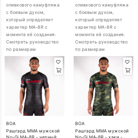
оливкового камуфляжа
оливкового камуфляжа
с боевым духом,
с боевым духом,
который определяет
который определяет
характер MA-8R с
характер MA-8R с
момента её создания.
момента её создания.
Смотреть руководство
Смотреть руководство
по размерам
по размерам
BOA
BOA
Рашгард MMA мужской
Рашгард MMA мужской
No-Gi MA-8R - черный -
No-Gi MA-8R - хаки -