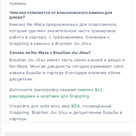
приёмы.
Чем оно отличается от классического кимоно для
дзюдо?
Кимоно Ne-Waza предназначено для спортсменов,
которые уделяют значительную часть тренировок
работе в партере, с требованиями, близкими к
Grappling в кимоно и Brazilian Jiu-Jitsu.
Связан ли Ne-Waza с Brazilian Jiu-Jitsu?
Brazilian Jiu-Jitsu имеет часть своих корней в дзюдо и
Ne-Waza. Многие дзюдоисты сегодня развивают свои
навыки борьбы в партере благодаря влиянию обеих
дисциплин.
Дополните экипировку нашими
кимоно BJJ
,
рашгардами
и
шортами для Grappling
.
Откройте для себя весь мир
BŌA
, посвящённый
Grappling, Brazilian Jiu-Jitsu и дисциплинам борьбы в
партере.