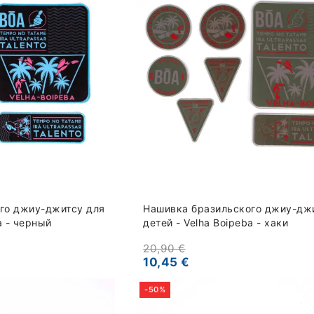
го джиу-джитсу для
Нашивка бразильского джиу-дж
a - черный
детей - Velha Boipeba - хаки
20,90 €
10,45 €
-50%