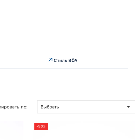
↗
Стиль BŌA

тировать по:
Выбрать
-50%