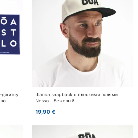
у-джитсу
Шапка snapback с плоскими полями
мно-
Nosso - Бежевый
19,90 €