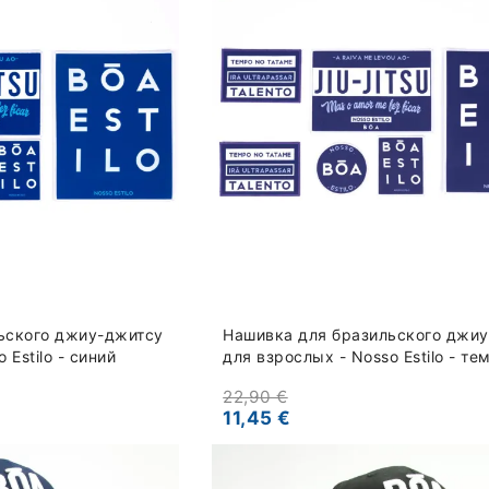
ьского джиу-джитсу
Нашивка для бразильского джи
 Estilo - синий
для взрослых - Nosso Estilo - те
синий
22,90 €
11,45 €