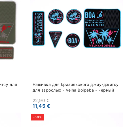
итсу для
Нашивка для бразильского джиу-джитсу
для взрослых - Velha Boipeba - черный
22,90 €
11,45 €
-50%