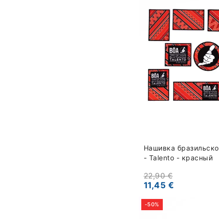
Нашивка бразильско
- Talento - красный
22,90 €
11,45 €
-50%