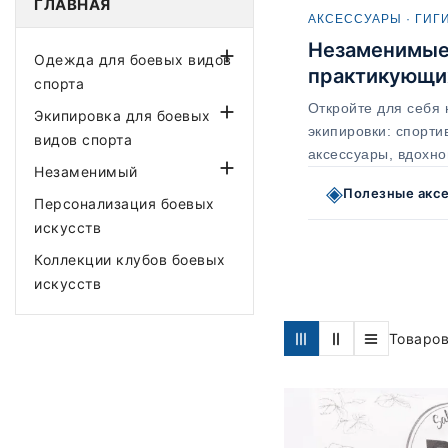
ГЛАВНАЯ
АКСЕССУАРЫ · ГИГИ
Незаменимые 

Одежда для боевых видов
практикующи
спорта
Откройте для себя

Экипировка для боевых
экипировки: спортив
видов спорта
аксессуары, вдохно

Незаменимый
◈
Полезные акс
Персонализация боевых
искусств
Коллекции клубов боевых
искусств
Товаров