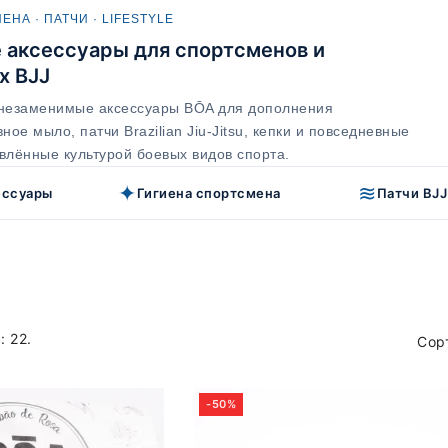
ЕНА · ПАТЧИ · LIFESTYLE
аксессуары для спортсменов и
х BJJ
 незаменимые аксессуары BŌA для дополнения
ное мыло, патчи Brazilian Jiu-Jitsu, кепки и повседневные
влённые культурой боевых видов спорта.
✦
≋
ессуары
Гигиена спортсмена
Патчи BJJ
: 22.
Сор
-50%