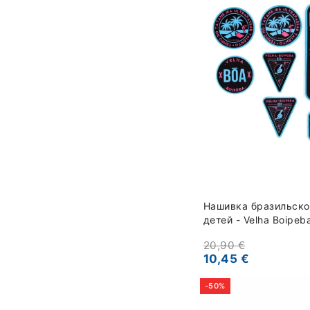
Нашивка бразильско
детей - Velha Boipeb
20,90 €
10,45 €
-50%