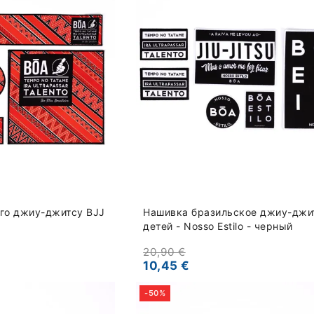
го джиу-джитсу BJJ
Нашивка бразильское джиу-джи
детей - Nosso Estilo - черный
20,90 €
10,45 €
-50%