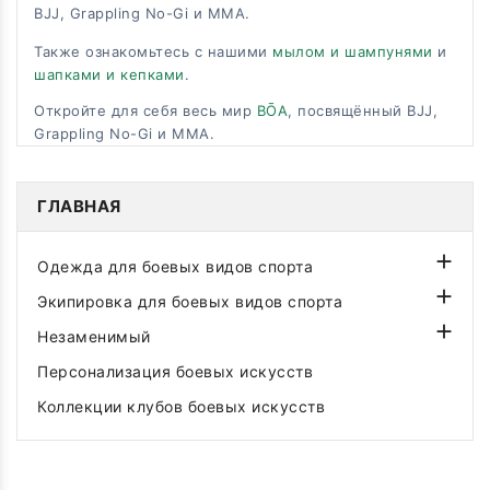
BJJ, Grappling No-Gi и MMA.
Также ознакомьтесь с нашими
мылом и шампунями
и
шапками и кепками
.
Откройте для себя весь мир
BŌA
, посвящённый BJJ,
Grappling No-Gi и MMA.
ГЛАВНАЯ

Одежда для боевых видов спорта

Экипировка для боевых видов спорта

Незаменимый
Персонализация боевых искусств
Коллекции клубов боевых искусств