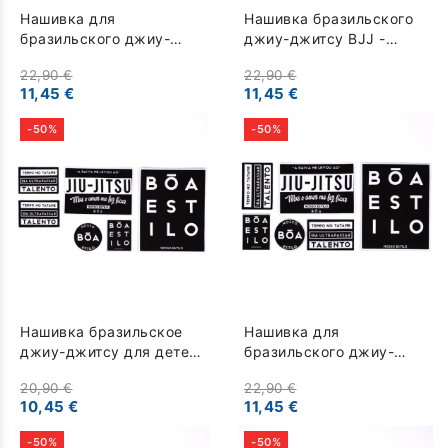
Нашивка для
Нашивка бразильского
бразильского джиу-
джиу-джитсу BJJ -
джитсу для взрослых -
Talento - красный
22,90 €
22,90 €
Velha Boipeba - черный
11,45 €
11,45 €
-50%
-50%
Нашивка бразильское
Нашивка для
джиу-джитсу для детей
бразильского джиу-
- Nosso Estilo - черный
джитсу для взрослых -
20,90 €
22,90 €
Nosso Estilo - черный
10,45 €
11,45 €
-50%
-50%