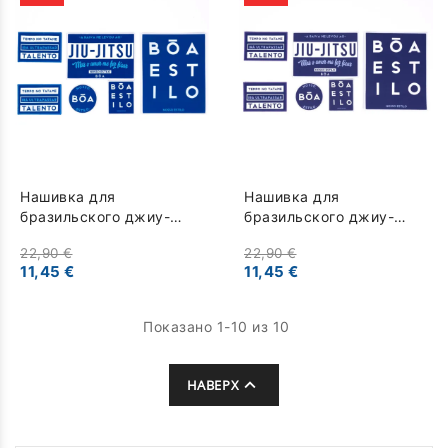
Нашивка для
Нашивка для
бразильского джиу-
бразильского джиу-
джитсу для взрослых -
джитсу для взрослых -
22,90 €
22,90 €
Nosso Estilo - синий
Nosso Estilo - темно-
11,45 €
11,45 €
синий
Показано 1-10 из 10

НАВЕРХ