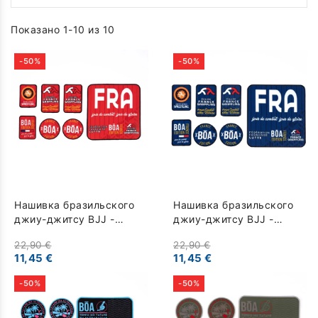
Показано 1-10 из 10
-50%
-50%
Нашивка бразильского
Нашивка бразильского
джиу-джитсу BJJ -
джиу-джитсу BJJ -
сборная Франции -
сборная Франции -
22,90 €
22,90 €
красный
синий
11,45 €
11,45 €
-50%
-50%