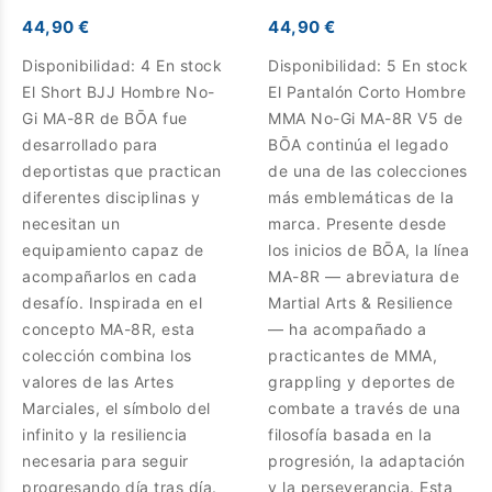
44,90 €
44,90 €
Disponibilidad:
4 En stock
Disponibilidad:
5 En stock
El Short BJJ Hombre No-
El Pantalón Corto Hombre
Gi MA-8R de BŌA fue
MMA No-Gi MA-8R V5 de
desarrollado para
BŌA continúa el legado
deportistas que practican
de una de las colecciones
diferentes disciplinas y
más emblemáticas de la
necesitan un
marca. Presente desde
equipamiento capaz de
los inicios de BŌA, la línea
acompañarlos en cada
MA-8R — abreviatura de
desafío. Inspirada en el
Martial Arts & Resilience
concepto MA-8R, esta
— ha acompañado a
colección combina los
practicantes de MMA,
valores de las Artes
grappling y deportes de
Marciales, el símbolo del
combate a través de una
infinito y la resiliencia
filosofía basada en la
necesaria para seguir
progresión, la adaptación
progresando día tras día.
y la perseverancia. Esta