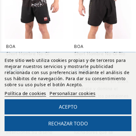
BOA
BOA
Short Hombre No-Gi
Short Hombre No-Gi Rio
Desafiador - azul oscuro
de Janeiro - Negro
Este sitio web utiliza cookies propias y de terceros para
mejorar nuestros servicios y mostrarle publicidad
44,90 €
44,90 €
relacionada con sus preferencias mediante el análisis de
sus hábitos de navegación. Para dar su consentimiento
Disponibilidad:
5 En stock
Disponibilidad:
1 En stock
sobre su uso pulse el botón Acepto.
Atrévete a ser diferente
Libérate y domina el
Política de cookies
Personalizar cookies
con los shorts de
tatami con los pantalones
grappling no-gi que no
cortos NoGi Grappling
ACEPTO
son solo una simple pieza
Jiu-jitsu - Rio de Janeiro
de equipamiento, son una
de Bōa
RECHAZAR TODO
declaración de
Fightwear.Diseñados para
Reto
intenciones.Su diseño
luchadores que se