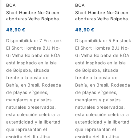
BOA
BOA
Short Hombre No-Gi con
Short Hombre No-Gi con
aberturas Velha Boipeba -
aberturas Velha Boipeba -
Negro
Caqui
46,90 €
46,90 €
Disponibilidad:
7 En stock
Disponibilidad:
5 En stock
El Short Hombre BJJ No-
El Short Hombre BJJ No-
Gi Velha Boipeba de BŌA
Gi Velha Boipeba de BŌA
está inspirado en la isla
está inspirado en la isla
de Boipeba, situada
de Boipeba, situada
frente a la costa de
frente a la costa de
Bahía, en Brasil. Rodeada
Bahía, en Brasil. Rodeada
de playas vírgenes,
de playas vírgenes,
manglares y paisajes
manglares y paisajes
naturales preservados,
naturales preservados,
esta colección celebra la
esta colección celebra la
autenticidad y la libertad
autenticidad y la libertad
que representan el
que representan el
espíritu del Jiu-Jitsu
espíritu del Jiu-Jitsu