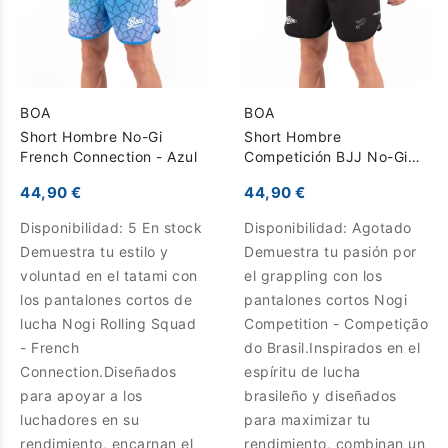
BOA
BOA
Short Hombre No-Gi
Short Hombre
French Connection - Azul
Competición BJJ No-Gi
Competição do Brasil -
44,90 €
44,90 €
Negro
Disponibilidad:
5 En stock
Disponibilidad:
Agotado
Demuestra tu estilo y
Demuestra tu pasión por
voluntad en el tatami con
el grappling con los
los pantalones cortos de
pantalones cortos Nogi
lucha Nogi Rolling Squad
Competition - Competição
- French
do Brasil.Inspirados en el
Connection.Diseñados
espíritu de lucha
para apoyar a los
brasileño y diseñados
luchadores en su
para maximizar tu
rendimiento, encarnan el
rendimiento, combinan un