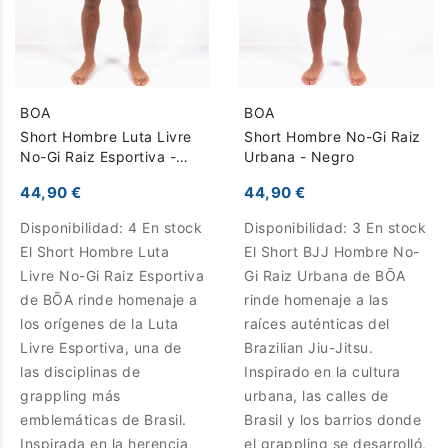
BOA
BOA
Short Hombre Luta Livre
Short Hombre No-Gi Raiz
No-Gi Raiz Esportiva -
Urbana - Negro
Caqui
44,90 €
44,90 €
Disponibilidad:
4 En stock
Disponibilidad:
3 En stock
El Short Hombre Luta
El Short BJJ Hombre No-
Livre No-Gi Raiz Esportiva
Gi Raiz Urbana de BŌA
de BŌA rinde homenaje a
rinde homenaje a las
los orígenes de la Luta
raíces auténticas del
Livre Esportiva, una de
Brazilian Jiu-Jitsu.
las disciplinas de
Inspirado en la cultura
grappling más
urbana, las calles de
emblemáticas de Brasil.
Brasil y los barrios donde
Inspirada en la herencia
el grappling se desarrolló,