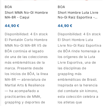
BOA
BOA
Short MMA No-GI Hombre
Short Hombre Luta Livre
MA-8R - Caqui
No-Gi Raiz Esportiva -
Camello
44,90 €
44,90 €
Disponibilidad:
4 En stock
Disponibilidad:
4 En stock
El Pantalón Corto Hombre
El Short Hombre Luta
MMA No-Gi MA-8R V5 de
Livre No-Gi Raiz Esportiva
BŌA continúa el legado
de BŌA rinde homenaje a
de una de las colecciones
los orígenes de la Luta
más emblemáticas de la
Livre Esportiva, una de
marca. Presente desde
las disciplinas de
los inicios de BŌA, la línea
grappling más
MA-8R — abreviatura de
emblemáticas de Brasil.
Martial Arts & Resilience
Inspirada en la herencia
— ha acompañado a
del combate sin kimono,
practicantes de MMA,
esta colección celebra a
grappling y deportes de
los atletas que