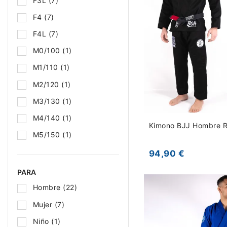
F3L
(7)
F4
(7)
F4L
(7)
M0/100
(1)
M1/110
(1)
M2/120
(1)
M3/130
(1)
M4/140
(1)
Kimono BJJ Hombre Ro
M5/150
(1)
94,90 €
PARA
Hombre
(22)
Mujer
(7)
Niño
(1)