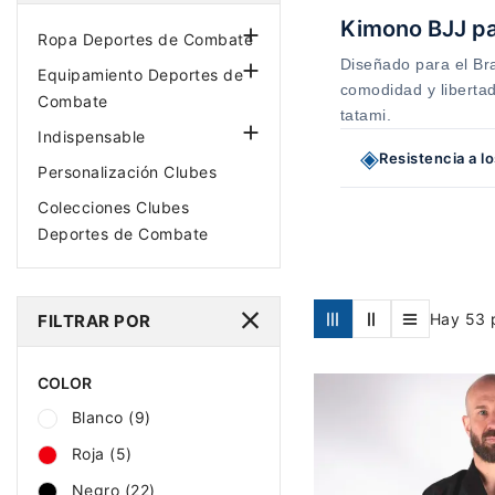
Kimono BJJ pa

Ropa Deportes de Combate
Diseñado para el Bra

Equipamiento Deportes de
comodidad y liberta
Combate
tatami.

Indispensable
◈
Resistencia a l
Personalización Clubes
Colecciones Clubes
Deportes de Combate
Hay 53 
FILTRAR POR
COLOR
Blanco
(9)
Roja
(5)
Negro
(22)