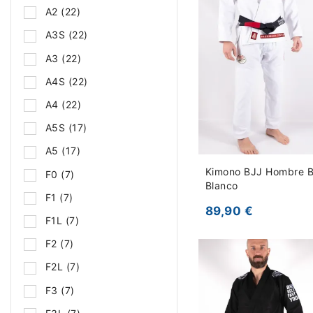
A2
(22)
A3S
(22)
A3
(22)
A4S
(22)
A4
(22)
A5S
(17)
A5
(17)
Kimono BJJ Hombre B
F0
(7)
Blanco
F1
(7)
89,90 €
F1L
(7)
F2
(7)
F2L
(7)
F3
(7)