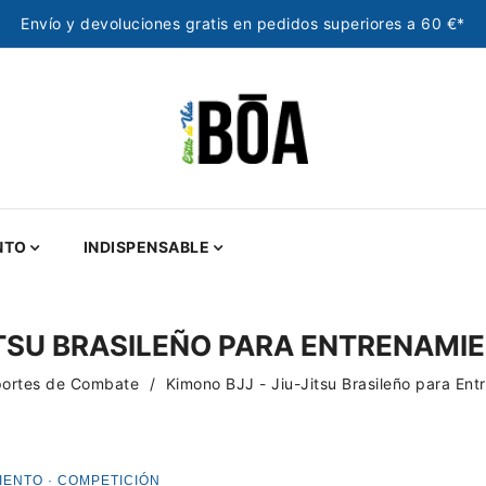
Envío y devoluciones gratis en pedidos superiores a 60 €*
NTO
INDISPENSABLE
JITSU BRASILEÑO PARA ENTRENAMI
portes de Combate
Kimono BJJ - Jiu-Jitsu Brasileño para En
MIENTO · COMPETICIÓN