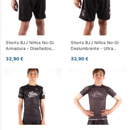
Shorts BJJ Niños No-Gi
Shorts BJJ Niños No-Gi
Armadura - Diseñados
Deslumbrante - Ultra
para Competición - Negro
Ligeros para Máxima
32,90 €
32,90 €
Movilidad - Negro