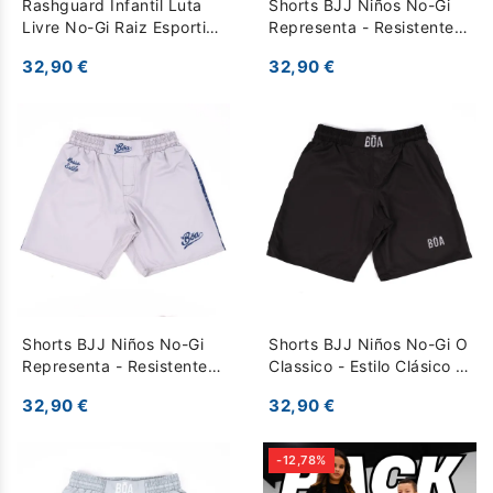
Rashguard Infantil Luta
Shorts BJJ Niños No-Gi
Livre No-Gi Raiz Esportiva
Representa - Resistentes
- verde
para Entrenamiento - Azul
32,90 €
32,90 €
Shorts BJJ Niños No-Gi
Shorts BJJ Niños No-Gi O
Representa - Resistentes
Classico - Estilo Clásico y
para Entrenamiento - Gris
Libertad de Movimiento -
32,90 €
32,90 €
Negro
-12,78%