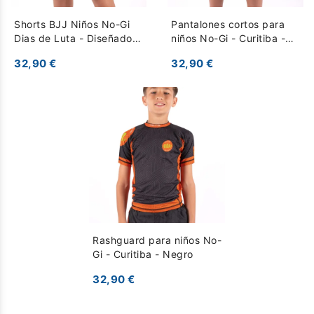
Shorts BJJ Niños No-Gi
Pantalones cortos para
Dias de Luta - Diseñados
niños No-Gi - Curitiba -
para Entrenamientos
Negro
32,90 €
32,90 €
Intensos - Negro
Multicolor
Rashguard para niños No-
Gi - Curitiba - Negro
32,90 €