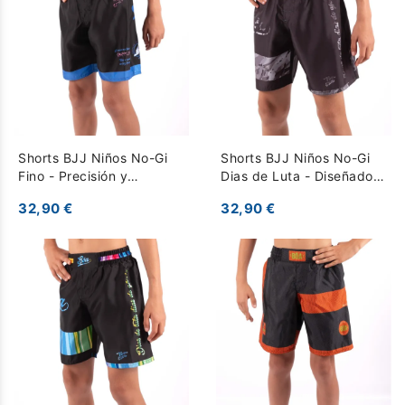
Shorts BJJ Niños No-Gi
Shorts BJJ Niños No-Gi
Fino - Precisión y
Dias de Luta - Diseñados
Comodidad para
para Entrenamientos
32,90 €
32,90 €
Entrenamiento - Negro
Intensos - gris oscuro