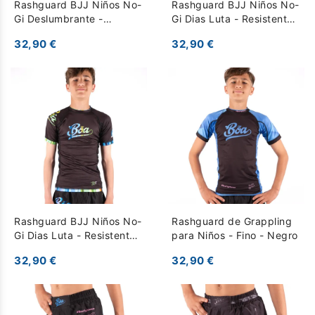
Rashguard BJJ Niños No-
Rashguard BJJ Niños No-
Gi Deslumbrante -
Gi Dias Luta - Resistente
Resistente para
para Entrenamiento - gris
32,90 €
32,90 €
Entrenamiento - Negro
oscuro
Rashguard BJJ Niños No-
Rashguard de Grappling
Gi Dias Luta - Resistente
para Niños - Fino - Negro
para Entrenamiento -
32,90 €
32,90 €
Negro Multicolor