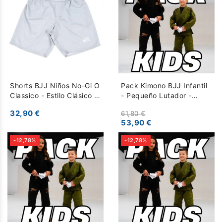
Shorts BJJ Niños No-Gi O
Pack Kimono BJJ Infantil
Classico - Estilo Clásico y
- Pequeño Lutador -
Libertad de Movimiento -
Blanco
32,90 €
61,80 €
Gris
53,90 €
-12,78%
-12,78%