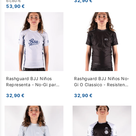
32,90 €
61,80 €
Grappling - Azul
53,90 €
Rashguard BJJ Niños
Rashguard BJJ Niños No-
Representa - No-Gi para
Gi O Classico - Resistente
Entrenamiento y
para Entrenamiento -
32,90 €
32,90 €
Grappling - Gris
Negro