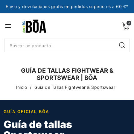
Envío y devoluciones gratis en pedidos superiores a 60 €*
menu
GUÍA DE TALLAS FIGHTWEAR &
SPORTSWEAR | BŌA
Inicio
Guía de Tallas Fightwear & Sportswear
GUÍA OFICIAL BŌA
Guía de tallas