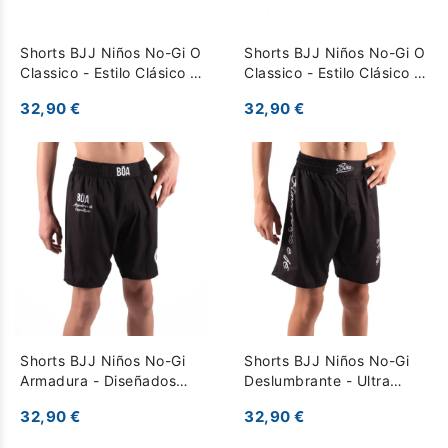
Shorts BJJ Niños No-Gi O
Shorts BJJ Niños No-Gi O
Classico - Estilo Clásico y
Classico - Estilo Clásico y
Libertad de Movimiento -
Libertad de Movimiento -
32,90 €
32,90 €
Negro
Gris
Shorts BJJ Niños No-Gi
Shorts BJJ Niños No-Gi
Armadura - Diseñados
Deslumbrante - Ultra
para Competición - Negro
Ligeros para Máxima
32,90 €
32,90 €
Movilidad - Negro