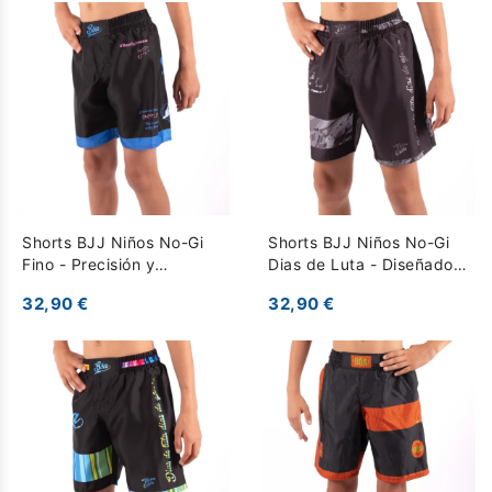
Shorts BJJ Niños No-Gi
Shorts BJJ Niños No-Gi
Fino - Precisión y
Dias de Luta - Diseñados
Comodidad para
para Entrenamientos
32,90 €
32,90 €
Entrenamiento - Negro
Intensos - gris oscuro