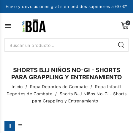
Envío y devoluciones gratis en pedidos superiores a 60 €*
menu
SHORTS BJJ NIÑOS NO-GI - SHORTS
PARA GRAPPLING Y ENTRENAMIENTO
Inicio
Ropa Deportes de Combate
Ropa Infantil
Deportes de Combate
Shorts BJJ Niños No-Gi - Shorts
para Grappling y Entrenamiento