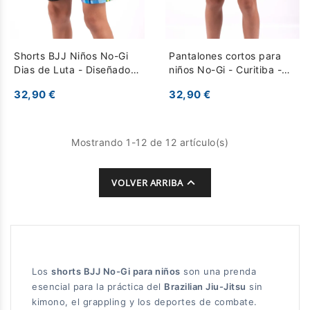
Shorts BJJ Niños No-Gi
Pantalones cortos para
Dias de Luta - Diseñados
niños No-Gi - Curitiba -
para Entrenamientos
Negro
32,90 €
32,90 €
Intensos - Negro
Multicolor
Mostrando 1-12 de 12 artículo(s)

VOLVER ARRIBA
Los
shorts BJJ No-Gi para niños
son una prenda
esencial para la práctica del
Brazilian Jiu-Jitsu
sin
kimono, el grappling y los deportes de combate.