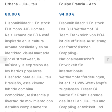
Urbana - Jiu-Jitsu
Equipo Francia - Alto
Brasileño
Rendimiento
89,90 €
94,90 €
Disponibilidad:
1 En stock
Disponibilidad:
1 En stock
El Kimono JJB Hombre
Der BJJ Wettkampf Gi
Raiz Urbana de BŌA está
Team Frankreich von BŌA
inspirado en la cultura
ist die offizielle Ausrüstung
urbana brasileña y en su
der französischen
identidad visual marcada
Grappling-
por el streetwear, la
Nationalmannschaft.
música y la expresión de
Entwickelt für
los barrios populares.
internationale
Diseñado para el Jiu-Jitsu
Wettkampfanforderungen,
Brasileño, este kimono
ist er für UWW-Wettkämpfe
híbrido combina
zugelassen. Dieser Gi
comodidad, resistencia y
wurde für Praktizierende
libertad de movimiento con
des Brazilian Jiu-Jitsu und
detalles completamente
Grappling entwickelt und