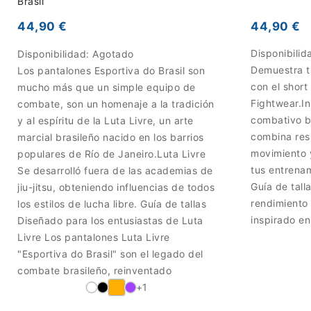
Brasil
44,90 €
44,90 €
Disponibilid
Disponibilidad:
Agotado
Demuestra tu
Los pantalones Esportiva do Brasil son
con el short
mucho más que un simple equipo de
Fightwear.In
combate, son un homenaje a la tradición
combativo br
y al espíritu de la Luta Livre, un arte
combina resi
marcial brasileño nacido en los barrios
movimiento 
populares de Río de Janeiro.Luta Livre
tus entrena
Se desarrolló fuera de las academias de
Guía de tall
jiu-jitsu, obteniendo influencias de todos
rendimiento 
los estilos de lucha libre. Guía de tallas
inspirado en
Diseñado para los entusiastas de Luta
Livre Los pantalones Luta Livre
"Esportiva do Brasil" son el legado del
combate brasileño, reinventado
+1