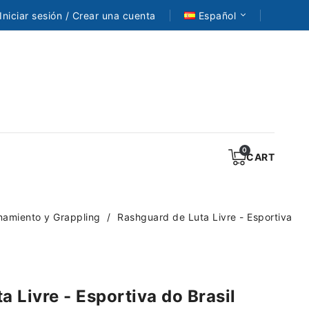
Iniciar sesión / Crear una cuenta
Español
CART
namiento y Grappling
Rashguard de Luta Livre - Esportiva
 Livre - Esportiva do Brasil