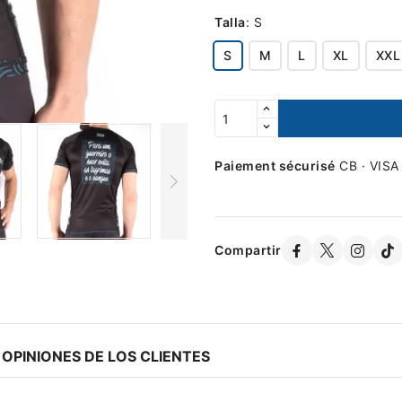
Talla
:
S
S
M
L
XL
XXL
Paiement sécurisé
CB · VISA
Compartir
OPINIONES DE LOS CLIENTES