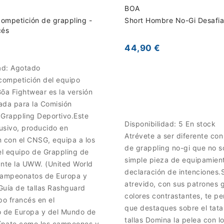
BOA
ompetición de grappling -
Short Hombre No-Gi Desafi
cés
44,90 €
ad:
Agotado
 competición del equipo
ōa Fightwear es la versión
ñada para la Comisión
 Grappling Deportivo.Este
Disponibilidad:
5 En stock
usivo, producido en
Atrévete a ser diferente con
n con el CNSG, equipa a los
de grappling no-gi que no s
l equipo de Grappling de
simple pieza de equipamien
ante la UWW. (United World
declaración de intenciones.
Campeonatos de Europa y
atrevido, con sus patrones g
Guía de tallas Rashguard
colores contrastantes, te pe
po francés en el
que destaques sobre el tata
 de Europa y del Mundo de
tallas Domina la pelea con l
ípate como los campeones y