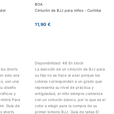
BOA
ador
Cinturón de BJJ para niños - Curitiba
11,90 €
Disponibilidad:
48 En stock
 los shorts
La elección de un cinturón de BJJ para
on solo una
su hijo no se hace al azar porque los
to, son una
colores corresponden a un grado que
Su diseño
representa su nivel de práctica y
ráficos y
antigüedad, el niño siempre comienza
rmitirá Para
con un cinturón blanco, por lo que es el
mi. Guía de
color a elegir para la compra de su
os shorts
primer kimono BJJ. Guía de tallas El