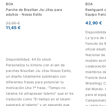
BOA
BOA
Parche de Brazilian Jiu-Jitsu para
Rashguard c
adultos - Nosso Estilo
Equipo fran
42,90 €
22,90 €
11,45 €
Disponibilid
La lycra de
francés de B
oficial dise
Nacional de
Disponibilidad:
44 En stock
modelo excl
Personaliza tu kimono con el set de
colaboració
parches Brazilian Jiu Jitsu Nosso Estilo,
miembros de
un diseño totalmente sublimado con
Francia dur
diferentes frases para potenciar tu
Wrestling) 
motivación.Una 1ª frase, "Tempo no
del Mundo. 
tatame irá ultrapassar talento" que el 'es
para el equi
traducido como "El tiempo en el tatami
Campeonato
superará al talento" y un segundo que
la UWW Equ