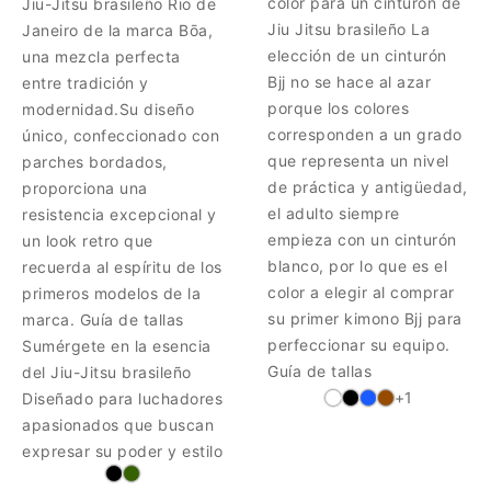
color para un cinturón de
Jiu-Jitsu brasileño Rio de
Jiu Jitsu brasileño La
Janeiro de la marca Bōa,
elección de un cinturón
una mezcla perfecta
Bjj no se hace al azar
entre tradición y
porque los colores
modernidad.Su diseño
corresponden a un grado
único, confeccionado con
que representa un nivel
parches bordados,
de práctica y antigüedad,
proporciona una
el adulto siempre
resistencia excepcional y
empieza con un cinturón
un look retro que
blanco, por lo que es el
recuerda al espíritu de los
color a elegir al comprar
primeros modelos de la
su primer kimono Bjj para
marca. Guía de tallas
perfeccionar su equipo.
Sumérgete en la esencia
Guía de tallas
del Jiu-Jitsu brasileño
+1
Diseñado para luchadores
apasionados que buscan
expresar su poder y estilo