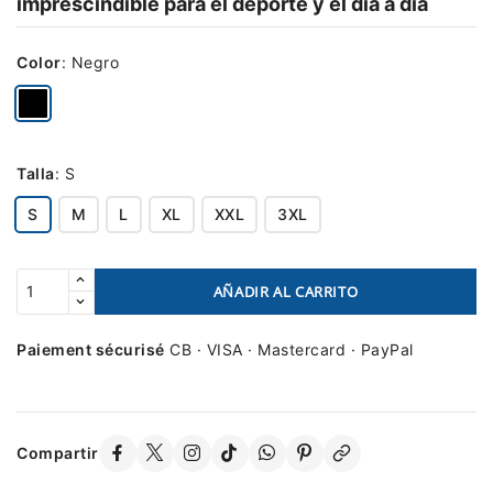
imprescindible para el deporte y el día a día
Color
:
Negro
Talla
:
S
S
M
L
XL
XXL
3XL
AÑADIR AL CARRITO
Paiement sécurisé
CB · VISA · Mastercard · PayPal
Compartir