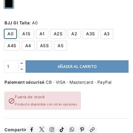
BJJ GI Talla
:
A0
A0
A1S
A1
A2S
A2
A3S
A3
A4S
A4
A5S
A5
AÑADIR AL CARRITO
Paiement sécurisé
CB · VISA · Mastercard · PayPal
Fuera de stock

Producto disponible con otras opciones
Compartir