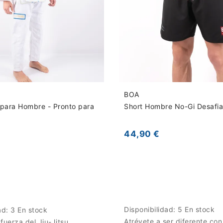
BOA
para Hombre - Pronto para
Short Hombre No-Gi Desafi
44,90 €
Disponibilidad:
5 En stock
ad:
3 En stock
Atrévete a ser diferente con
fuerza del Jiu-Jitsu