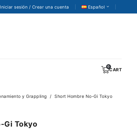
Iniciar sesión / Crear una cuenta
Español
CART
enamiento y Grappling
Short Hombre No-Gi Tokyo
-Gi Tokyo