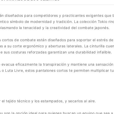
tán diseñados para competidores y practicantes exigentes que 
téntico símbolo de modernidad y tradición. La colección Tokio r
, plasmando la tenacidad y la creatividad del combate japonés.
 cortos de combate están diseñados para soportar el estrés de 
s a su corte ergonómico y aberturas laterales. La cinturilla cue
e sus costuras reforzadas garantizan una durabilidad infalible.
o evacua eficazmente la transpiración y mantiene una sensación 
o Luta Livre, estos pantalones cortos te permiten multiplicar tu
l tejido técnico y los estampados, y secarlos al aire.
tsu son la opción ideal para quienes buscan un equipo que sea a