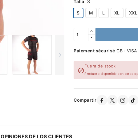
Talla
:
S
S
M
L
XL
XXL
Paiement sécurisé
CB · VISA
Fuera de stock

Producto disponible con otras o
Compartir
OPINIONES DE LOS CLIENTES