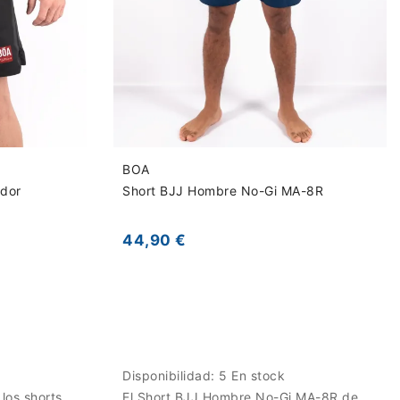
BOA
ador
Short BJJ Hombre No-Gi MA-8R
44,90 €
Disponibilidad:
5 En stock
 los shorts
El Short BJJ Hombre No-Gi MA-8R de