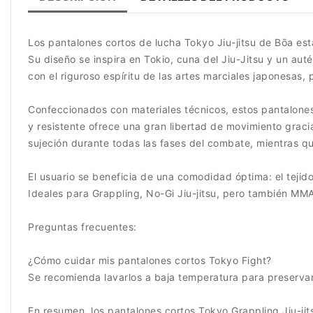
Los pantalones cortos de lucha Tokyo Jiu-jitsu de Bōa es
Su diseño se inspira en Tokio, cuna del Jiu-Jitsu y un au
con el riguroso espíritu de las artes marciales japonesas
Confeccionados con materiales técnicos, estos pantalones
y resistente ofrece una gran libertad de movimiento gracia
sujeción durante todas las fases del combate, mientras qu
El usuario se beneficia de una comodidad óptima: el tejid
Ideales para Grappling, No-Gi Jiu-jitsu, pero también MMA 
Preguntas frecuentes:
¿Cómo cuidar mis pantalones cortos Tokyo Fight?
Se recomienda lavarlos a baja temperatura para preservar e
En resumen, los pantalones cortos Tokyo Grappling Jiu-ji