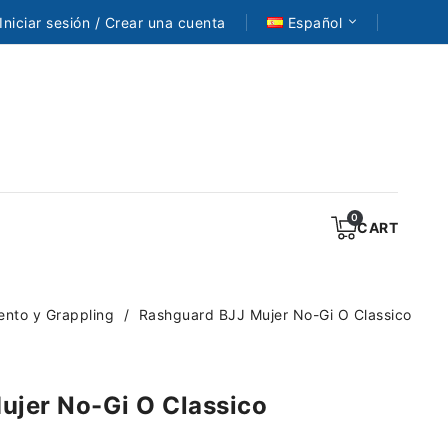
Iniciar sesión / Crear una cuenta
Español
CART
ento y Grappling
Rashguard BJJ Mujer No-Gi O Classico
ujer No-Gi O Classico