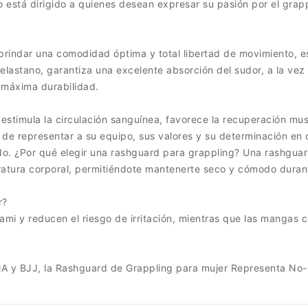
está dirigido a quienes desean expresar su pasión por el grappl
brindar una comodidad óptima y total libertad de movimiento, e
elastano, garantiza una excelente absorción del sudor, a la vez
a máxima durabilidad.
timula la circulación sanguínea, favorece la recuperación musc
 de representar a su equipo, sus valores y su determinación en
o. ¿Por qué elegir una rashguard para grappling? Una rashguard
eratura corporal, permitiéndote mantenerte seco y cómodo durant
r?
mi y reducen el riesgo de irritación, mientras que las mangas c
y BJJ, la Rashguard de Grappling para mujer Representa No-GI 