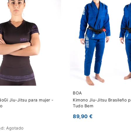
BOA
oGi Jiu-Jitsu para mujer -
Kimono Jiu-Jitsu Brasileño p
ão
Tudo Bem
89,90 €
ad:
Agotado