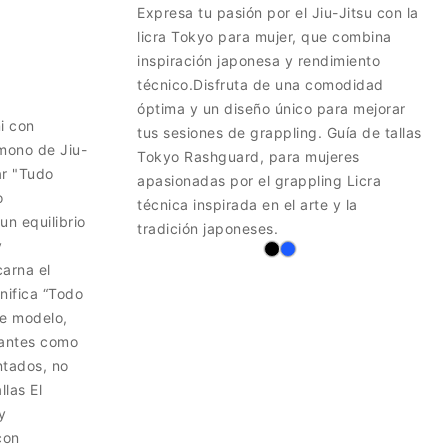
Expresa tu pasión por el Jiu-Jitsu con la
licra Tokyo para mujer, que combina
inspiración japonesa y rendimiento
técnico.Disfruta de una comodidad
óptima y un diseño único para mejorar
i con
tus sesiones de grappling. Guía de tallas
imono de Jiu-
Tokyo Rashguard, para mujeres
ar "Tudo
apasionadas por el grappling Licra
o
técnica inspirada en el arte y la
un equilibrio
tradición japoneses.
y
arna el
nifica “Todo
te modelo,
iantes como
tados, no
llas El
y
con