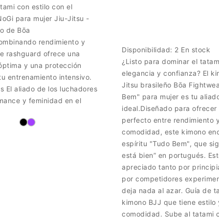
tami con estilo con el
oGi para mujer Jiu-Jitsu -
o de Bōa
ombinando rendimiento y
Disponibilidad:
2 En stock
te rashguard ofrece una
¿Listo para dominar el tatam
ptima y una protección
elegancia y confianza? El k
tu entrenamiento intensivo.
Jitsu brasileño Bōa Fightwe
as El aliado de los luchadores
Bem" para mujer es tu aliad
mance y feminidad en el
ideal.Diseñado para ofrecer 
perfecto entre rendimiento 
comodidad, este kimono enc
espíritu "Tudo Bem", que sig
está bien” en portugués. Es
apreciado tanto por princip
por competidores experimen
deja nada al azar. Guía de ta
kimono BJJ que tiene estilo 
comodidad. Sube al tatami 