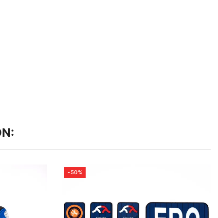
N:
-50%