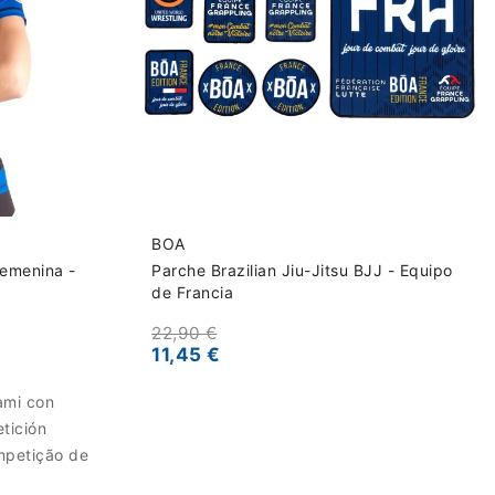
BOA
emenina -
Parche Brazilian Jiu-Jitsu BJJ - Equipo
de Francia
22,90 €
11,45 €
tami con
tición
mpetição de