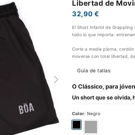
Libertad de Mov
32,90 €
El Short Infantil de Grapplin
todo lo que importa: entrenam
Corte a media pierna, cordón 
moverse con total libertad, del
Guía de tallas
O Clássico, para jóve
Un short que se olvida,
Color
:
Negro