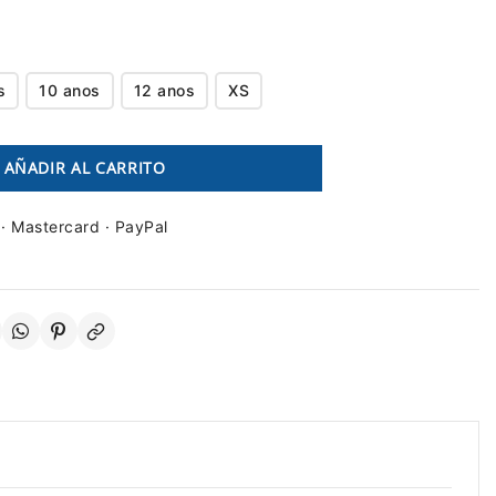
s
10 anos
12 anos
XS
AÑADIR AL CARRITO
 · Mastercard · PayPal