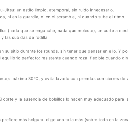
-Jitsu: un estilo limpio, atemporal, sin ruido innecesario.
ca, ni en la guardia, ni en el scramble, ni cuando sube el ritmo.
sillos (nada que se enganche, nada que moleste), un corte a med
 las subidas de rodilla.
en su sitio durante los rounds, sin tener que pensar en ello. Y 
l equilibrio perfecto: resistente cuando roza, flexible cuando gi
nte): máximo 30°C, y evita lavarlo con prendas con cierres de v
El corte y la ausencia de bolsillos lo hacen muy adecuado para la
as o prefiere más holgura, elige una talla más (sobre todo en la zo