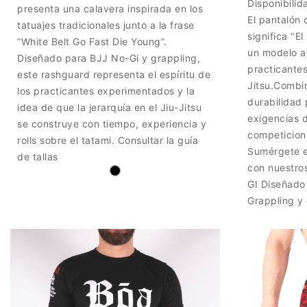
Disponibilid
presenta una calavera inspirada en los
El pantalón 
tatuajes tradicionales junto a la frase
significa "E
“White Belt Go Fast Die Young”.
un modelo a
Diseñado para BJJ No-Gi y grappling,
practicantes
este rashguard representa el espíritu de
Jitsu.Combi
los practicantes experimentados y la
durabilidad 
idea de que la jerarquía en el Jiu-Jitsu
exigencias d
se construye con tiempo, experiencia y
competicione
rolls sobre el tatami. Consultar la guía
Sumérgete e
de tallas
con nuestro
GI Diseñado 
Grappling y 