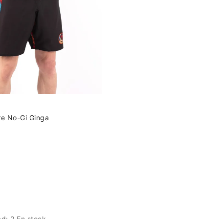
e No-Gi Ginga
ad:
2 En stock