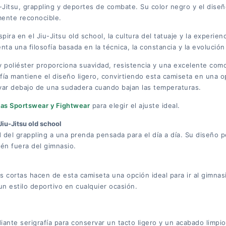
u-Jitsu, grappling y deportes de combate. Su color negro y el dise
ilmente reconocible.
pira en el Jiu-Jitsu old school, la cultura del tatuaje y la experie
ta una filosofía basada en la técnica, la constancia y la evolución
 poliéster proporciona suavidad, resistencia y una excelente comod
ía mantiene el diseño ligero, convirtiendo esta camiseta en una o
evar debajo de una sudadera cuando bajan las temperaturas.
llas Sportswear y Fightwear
para elegir el ajuste ideal.
Jiu-Jitsu old school
ad del grappling a una prenda pensada para el día a día. Su diseño 
ién fuera del gimnasio.
gas cortas hacen de esta camiseta una opción ideal para ir al gimna
n estilo deportivo en cualquier ocasión.
iante serigrafía para conservar un tacto ligero y un acabado limpio