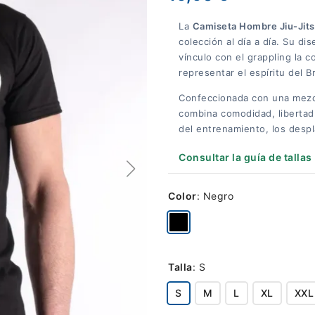
La
Camiseta Hombre Jiu-Jitsu
colección al día a día. Su dis
vínculo con el grappling la 
representar el espíritu del B
Confeccionada con una mez
combina comodidad, libertad
del entrenamiento, los despl
Consultar la guía de tallas
Color
:
Negro
Talla
:
S
S
M
L
XL
XXL