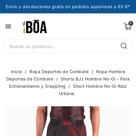
Envío y devoluciones gratis en pedidos superiores a 60 €*
menu
Inicio
Ropa Deportes de Combate
Ropa Hombre
Deportes de Combate
Shorts BJJ Hombre No-Gi - Para
Entrenamiento y Grappling
Short Hombre No-Gi Raiz
Urbana
NUEVO