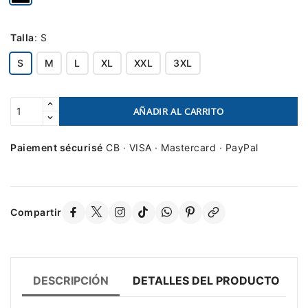
Talla
:
S
S
M
L
XL
XXL
3XL
AÑADIR AL CARRITO
Paiement sécurisé
CB · VISA · Mastercard · PayPal
Compartir
DESCRIPCIÓN
DETALLES DEL PRODUCTO