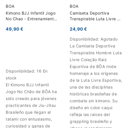
BOA
BOA
Kimono BJJ Infantil Jogo
Camiseta Deportiva
No Chao - Entrenamiento
Transpirable Luta Livre -
y Competición
Coleção Raiz Esportiva
49,90 €
24,90 €
Disponibilidad:
Agotado
La Camiseta Deportiva
Transpirable Hombre Luta
Livre Coleção Raiz
Esportiva de BŌA rinde
Disponibilidad:
16 En
homenaje a los orígenes
stock
de la Luta Livre Esportiva,
El Kimono BJJ Infantil
una de las disciplinas
Jogo No Chão de BŌA ha
históricas brasileñas de
sido creado para jóvenes
combate sin kimono. Su
practicantes de Jiu-Jitsu
diseño en color caqui
Brasileño que llegan al
refleja las raíces del
tatami con entusiasmo,
grappling brasileño y
curiosidad y ganas de