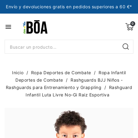
Envío y devoluciones gratis en pedidos superiores a 60 €*
menu
Inicio
Ropa Deportes de Combate
Ropa Infantil
Deportes de Combate
Rashguards BJJ Niños -
Rashguards para Entrenamiento y Grappling
Rashguard
Infantil Luta Livre No-Gi Raiz Esportiva
NUEVO