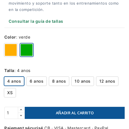
movimiento y soporte tanto en los entrenamientos como
en la competición.
Consultar la guía de tallas
Color
:
verde
Talla
:
4 anos
4 anos
6 anos
8 anos
10 anos
12 anos
XS
AÑADIR AL CARRITO
Paiement sécurisé
CB · VISA · Mastercard · PayPal