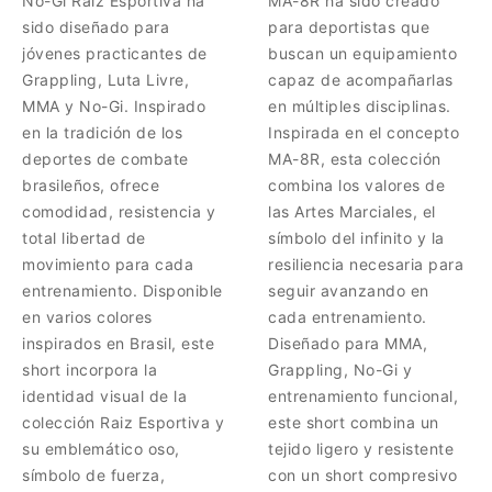
No-Gi Raiz Esportiva ha
MA-8R ha sido creado
sido diseñado para
para deportistas que
jóvenes practicantes de
buscan un equipamiento
Grappling, Luta Livre,
capaz de acompañarlas
MMA y No-Gi. Inspirado
en múltiples disciplinas.
en la tradición de los
Inspirada en el concepto
deportes de combate
MA-8R, esta colección
brasileños, ofrece
combina los valores de
comodidad, resistencia y
las Artes Marciales, el
total libertad de
símbolo del infinito y la
movimiento para cada
resiliencia necesaria para
entrenamiento. Disponible
seguir avanzando en
en varios colores
cada entrenamiento.
inspirados en Brasil, este
Diseñado para MMA,
short incorpora la
Grappling, No-Gi y
identidad visual de la
entrenamiento funcional,
colección Raiz Esportiva y
este short combina un
su emblemático oso,
tejido ligero y resistente
símbolo de fuerza,
con un short compresivo