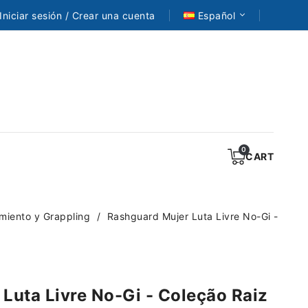
Iniciar sesión / Crear una cuenta
Español
CART
miento y Grappling
Rashguard Mujer Luta Livre No-Gi -
Luta Livre No-Gi - Coleção Raiz