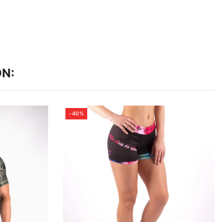
N:
-40%