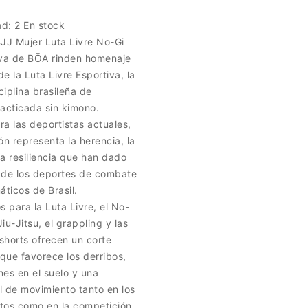
ad:
2 En stock
JJ Mujer Luta Livre No-Gi
iva de BŌA rinden homenaje
de la Luta Livre Esportiva, la
ciplina brasileña de
acticada sin kimono.
a las deportistas actuales,
ón representa la herencia, la
 la resiliencia que han dado
 de los deportes de combate
ticos de Brasil.
s para la Luta Livre, el No-
Jiu-Jitsu, el grappling y las
shorts ofrecen un corte
que favorece los derribos,
ones en el suelo y una
al de movimiento tanto en los
tos como en la competición.