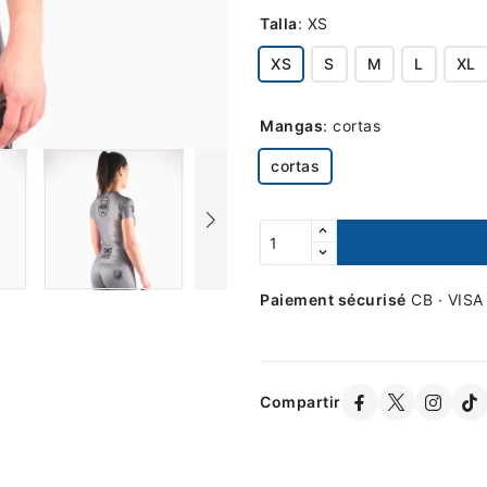
Talla
:
XS
XS
S
M
L
XL
Mangas
:
cortas
cortas
Paiement sécurisé
CB · VISA
Compartir