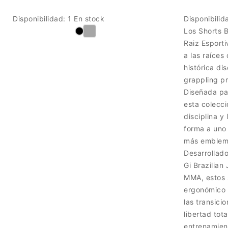
Disponibilidad:
1 En stock
Disponibilid
Los Shorts B
Raiz Esport
a las raíces 
histórica dis
grappling pr
Diseñada par
esta colecci
disciplina y
forma a uno
más emblemá
Desarrollado
Gi Brazilian 
MMA, estos 
ergonómico 
las transici
libertad tot
entrenamien