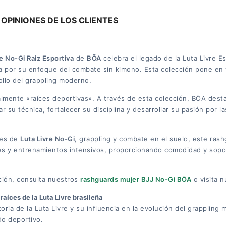
OPINIONES DE LOS CLIENTES
e No-Gi Raiz Esportiva
de
BŌA
celebra el legado de la Luta Livre Es
da por su enfoque del combate sin kimono. Esta colección pone en v
ollo del grappling moderno.
eralmente «raíces deportivas». A través de esta colección, BŌA dest
r su técnica, fortalecer su disciplina y desarrollar su pasión por la
tes de
Luta Livre No-Gi
, grappling y combate en el suelo, este ra
es y entrenamientos intensivos, proporcionando comodidad y sopo
cción, consulta nuestros
rashguards mujer BJJ No-Gi BŌA
o visita 
raíces de la Luta Livre brasileña
storia de la Luta Livre y su influencia en la evolución del grapplin
do deportivo.