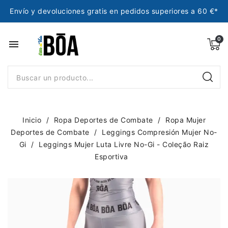
Envío y devoluciones gratis en pedidos superiores a 60 €*
menu
Inicio
Ropa Deportes de Combate
Ropa Mujer
Deportes de Combate
Leggings Compresión Mujer No-
Gi
Leggings Mujer Luta Livre No-Gi - Coleção Raiz
Esportiva
NUEVO