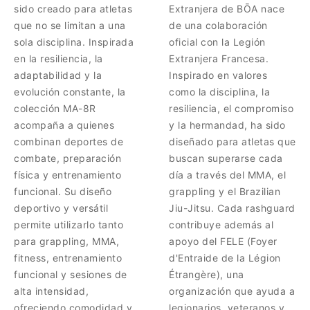
sido creado para atletas
Extranjera de BŌA nace
que no se limitan a una
de una colaboración
sola disciplina. Inspirada
oficial con la Legión
en la resiliencia, la
Extranjera Francesa.
adaptabilidad y la
Inspirado en valores
evolución constante, la
como la disciplina, la
colección MA-8R
resiliencia, el compromiso
acompaña a quienes
y la hermandad, ha sido
combinan deportes de
diseñado para atletas que
combate, preparación
buscan superarse cada
física y entrenamiento
día a través del MMA, el
funcional. Su diseño
grappling y el Brazilian
deportivo y versátil
Jiu-Jitsu. Cada rashguard
permite utilizarlo tanto
contribuye además al
para grappling, MMA,
apoyo del FELE (Foyer
fitness, entrenamiento
d'Entraide de la Légion
funcional y sesiones de
Étrangère), una
alta intensidad,
organización que ayuda a
ofreciendo comodidad y
legionarios, veteranos y