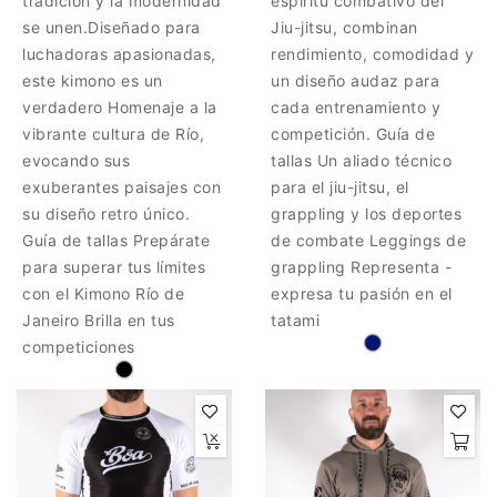
tradición y la modernidad
espíritu combativo del
se unen.Diseñado para
Jiu-jitsu, combinan
luchadoras apasionadas,
rendimiento, comodidad y
este kimono es un
un diseño audaz para
verdadero Homenaje a la
cada entrenamiento y
vibrante cultura de Río,
competición. Guía de
evocando sus
tallas Un aliado técnico
exuberantes paisajes con
para el jiu-jitsu, el
su diseño retro único.
grappling y los deportes
Guía de tallas Prepárate
de combate Leggings de
para superar tus límites
grappling Representa -
con el Kimono Río de
expresa tu pasión en el
Janeiro Brilla en tus
tatami
competiciones