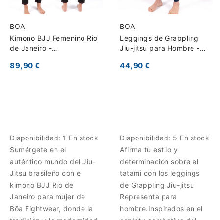
BOA
BOA
Kimono BJJ Femenino Rio
Leggings de Grappling
de Janeiro -
Jiu-jitsu para Hombre -
Entrenamiento y
Representa
89,90 €
44,90 €
Competición
Disponibilidad:
1 En stock
Disponibilidad:
5 En stock
Sumérgete en el
Afirma tu estilo y
auténtico mundo del Jiu-
determinación sobre el
Jitsu brasileño con el
tatami con los leggings
kimono BJJ Rio de
de Grappling Jiu-jitsu
Janeiro para mujer de
Representa para
Bōa Fightwear, donde la
hombre.Inspirados en el