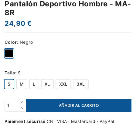
Pantalón Deportivo Hombre - MA-
8R
24,90 €
Color
:
Negro
Talla
:
S
S
M
L
XL
XXL
3XL
AÑADIR AL CARRITO
Paiement sécurisé
CB · VISA · Mastercard · PayPal