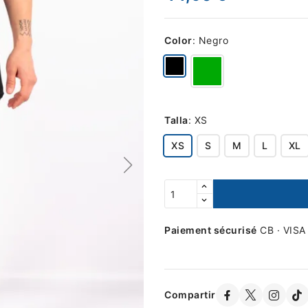
Color
:
Negro
Talla
:
XS
XS
S
M
L
XL
Paiement sécurisé
CB · VISA
Compartir