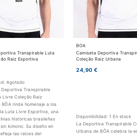
BOA
portiva Transpirable Luta
Camiseta Deportiva Transpir
ção Raiz Esportiva
Coleção Raiz Urbana
24,90 €
ad:
Agotado
 Deportiva Transpirable
 Livre Coleção Raiz
e BŌA rinde homenaje a los
la Luta Livre Esportiva, una
Disponibilidad:
1 En stock
linas históricas brasileñas
La Deportiva Transpirable C
sin kimono. Su diseño en
Urbana de BŌA celebra la en
efleja las raíces del