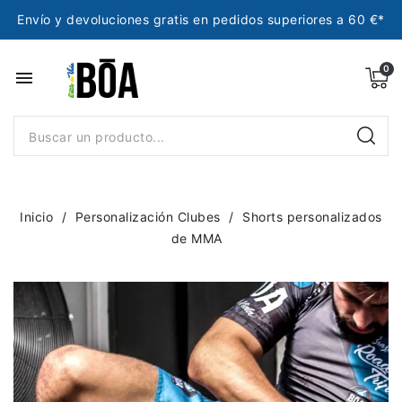
Envío y devoluciones gratis en pedidos superiores a 60 €*
menu
Inicio
Personalización Clubes
Shorts personalizados
de MMA