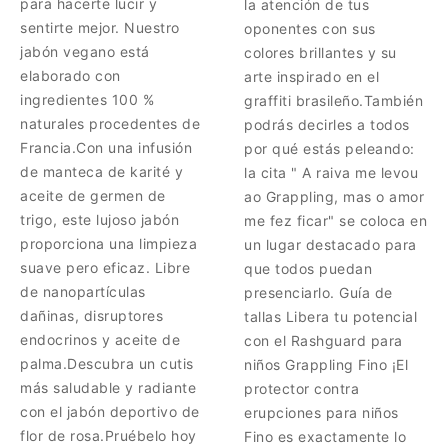
para hacerte lucir y
la atención de tus
sentirte mejor. Nuestro
oponentes con sus
jabón vegano está
colores brillantes y su
elaborado con
arte inspirado en el
ingredientes 100 %
graffiti brasileño.También
naturales procedentes de
podrás decirles a todos
Francia.Con una infusión
por qué estás peleando:
de manteca de karité y
la cita " A raiva me levou
aceite de germen de
ao Grappling, mas o amor
trigo, este lujoso jabón
me fez ficar" se coloca en
proporciona una limpieza
un lugar destacado para
suave pero eficaz. Libre
que todos puedan
de nanopartículas
presenciarlo. Guía de
dañinas, disruptores
tallas Libera tu potencial
endocrinos y aceite de
con el Rashguard para
palma.Descubra un cutis
niños Grappling Fino ¡El
más saludable y radiante
protector contra
con el jabón deportivo de
erupciones para niños
flor de rosa.Pruébelo hoy
Fino es exactamente lo