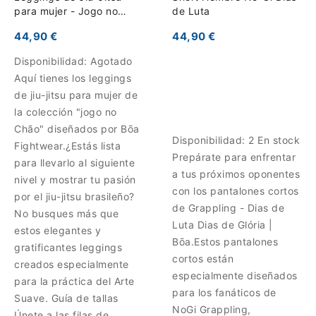
para mujer - Jogo no
de Luta
Chão
44,90 €
44,90 €
Disponibilidad:
Agotado
Aquí tienes los leggings
de jiu-jitsu para mujer de
la colección "jogo no
Chão" diseñados por Bōa
Disponibilidad:
2 En stock
Fightwear.¿Estás lista
Prepárate para enfrentar
para llevarlo al siguiente
a tus próximos oponentes
nivel y mostrar tu pasión
con los pantalones cortos
por el jiu-jitsu brasileño?
de Grappling - Dias de
No busques más que
Luta Dias de Glória |
estos elegantes y
Bōa.Estos pantalones
gratificantes leggings
cortos están
creados especialmente
especialmente diseñados
para la práctica del Arte
para los fanáticos de
Suave. Guía de tallas
NoGi Grappling,
Únete a las filas de