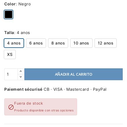
Color
:
Negro
Talla
:
4 anos
4 anos
6 anos
8 anos
10 anos
12 anos
XS
AÑADIR AL CARRITO
Paiement sécurisé
CB · VISA · Mastercard · PayPal
Fuera de stock

Producto disponible con otras opciones