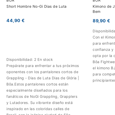
BOA
BOA
Short Hombre No-Gi Dias de Luta
Kimono de Ji
Bem
44,90 €
89,90 €
Disponibilid
Con el Kimon
para enfren
confianza y 
opta por la 
Disponibilidad:
2 En stock
Bōa Fightwea
Prepárate para enfrentar a tus próximos
el kimono B
oponentes con los pantalones cortos de
para compet
Grappling - Dias de Luta Dias de Glória |
principiante
Bōa.Estos pantalones cortos están
especialmente diseñados para los
fanáticos de NoGi Grappling, Grapplers
y Lutadores. Su vibrante diseño está
inspirado en las coloridas calles de
Brasil, con la icónica ciudad de São