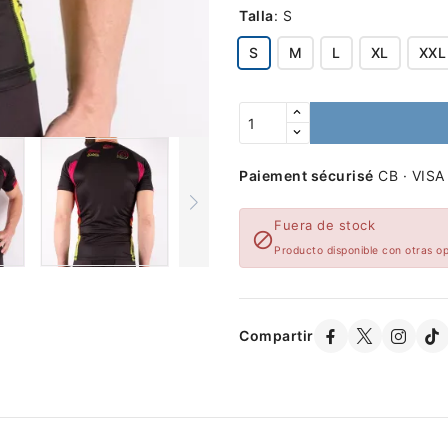
Talla
:
S
S
M
L
XL
XXL
Paiement sécurisé
CB · VISA
Fuera de stock

Producto disponible con otras o
Compartir