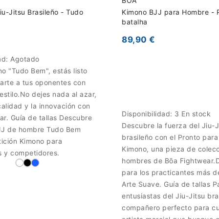
BOA
u-Jitsu Brasileño - Tudo
Kimono BJJ para Hombre - 
batalha
89,90 €
ad:
Agotado
o "Tudo Bem", estás listo
tarte a tus oponentes con
estilo.No dejes nada al azar,
calidad y la innovación con
Disponibilidad:
3 En stock
r. Guía de tallas Descubre
Descubre la fuerza del Jiu-J
JJ de hombre Tudo Bem
brasileño con el Pronto par
ición Kimono para
Kimono, una pieza de colec
s y competidores.
hombres de Bōa Fightwear.
para los practicantes más d
Arte Suave. Guía de tallas P
entusiastas del Jiu-Jitsu bra
compañero perfecto para cu