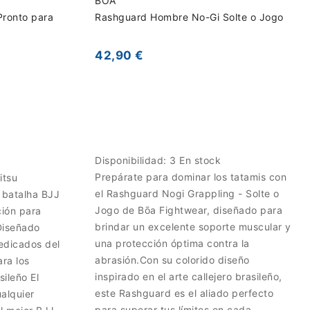
BOA
Pronto para
Rashguard Hombre No-Gi Solte o Jogo
42,90 €
Disponibilidad:
3 En stock
Prepárate para dominar los tatamis con
itsu
el Rashguard Nogi Grappling - Solte o
a batalha BJJ
Jogo de Bōa Fightwear, diseñado para
ción para
brindar un excelente soporte muscular y
Diseñado
una protección óptima contra la
edicados del
abrasión.Con su colorido diseño
ara los
inspirado en el arte callejero brasileño,
sileño El
este Rashguard es el aliado perfecto
alquier
para superar tus límites en cada