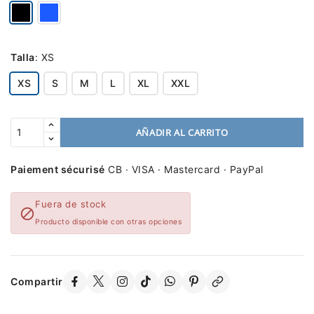
Talla
:
XS
XS
S
M
L
XL
XXL
AÑADIR AL CARRITO
Paiement sécurisé
CB · VISA · Mastercard · PayPal
Fuera de stock

Producto disponible con otras opciones
Compartir