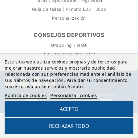
Tallas | Sportswear | Fightwear
Guía de tallas | Kimono BJJ | Judo
Personalización
CONSEJOS DEPORTIVOS
Grappling - NoGi
Jiu-Jitsu brasileño - BJJ
Este sitio web utiliza cookies propias y de terceros para
mejorar nuestros servicios y mostrarle publicidad
relacionada con sus preferencias mediante el análisis de
sus hábitos de navegación. Para dar su consentimiento
sobre su uso pulse el botón Acepto.
© Copyright 2026 BŌA. All Rights Reserved.
Política de cookies
Personalizar cookies
ACEPTO
RECHAZAR TODO
Sitio protegido por reCAPTCHA.
Privacidad
-
Términos
Reto