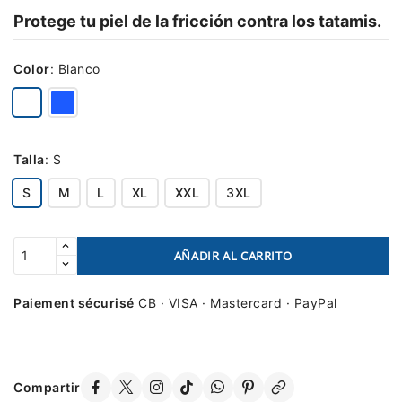
Protege tu piel de la fricción contra los tatamis.
Color
:
Blanco
Talla
:
S
S
M
L
XL
XXL
3XL
AÑADIR AL CARRITO
Paiement sécurisé
CB · VISA · Mastercard · PayPal
Compartir