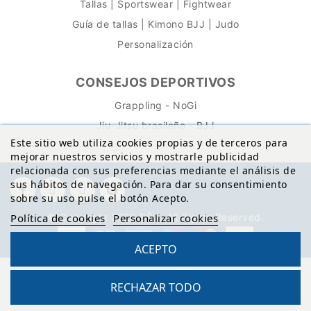
Tallas | Sportswear | Fightwear
Guía de tallas | Kimono BJJ | Judo
Personalización
CONSEJOS DEPORTIVOS
Grappling - NoGi
Jiu-Jitsu brasileño - BJJ
Este sitio web utiliza cookies propias y de terceros para
mejorar nuestros servicios y mostrarle publicidad
relacionada con sus preferencias mediante el análisis de
sus hábitos de navegación. Para dar su consentimiento
sobre su uso pulse el botón Acepto.
Política de cookies
Personalizar cookies
© Copyright 2026 BŌA. All Rights Reserved.
ACEPTO
RECHAZAR TODO
Sitio protegido por reCAPTCHA.
Privacidad
-
Términos
Reto