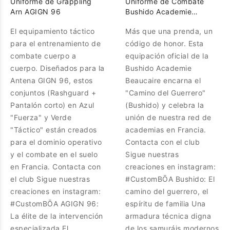
Uniforme de Grappling
Uniforme de Combate
Arn AGIGN 96
Bushido Academie
Beaucaire
El equipamiento táctico
Más que una prenda, un
para el entrenamiento de
código de honor. Esta
combate cuerpo a
equipación oficial de la
cuerpo. Diseñados para la
Bushido Academie
Antena GIGN 96, estos
Beaucaire encarna el
conjuntos (Rashguard +
"Camino del Guerrero"
Pantalón corto) en Azul
(Bushido) y celebra la
"Fuerza" y Verde
unión de nuestra red de
"Táctico" están creados
academias en Francia.
para el dominio operativo
Contacta con el club
y el combate en el suelo
Sigue nuestras
en Francia. Contacta con
creaciones en instagram:
el club Sigue nuestras
#CustomBŌA Bushido: El
creaciones en instagram:
camino del guerrero, el
#CustomBŌA AGIGN 96:
espíritu de familia Una
La élite de la intervención
armadura técnica digna
especializada El
de los samuráis modernos