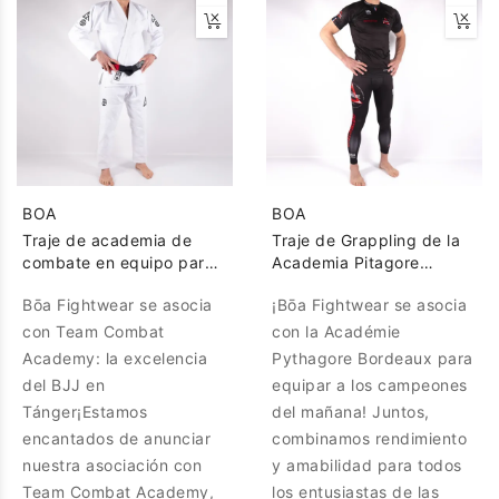
BOA
BOA
Traje de academia de
Traje de Grappling de la
combate en equipo para
Academia Pitagore
jiu-jitsu brasileño y
burdeos
Bōa Fightwear se asocia
¡Bōa Fightwear se asocia
grappling
con Team Combat
con la Académie
Academy: la excelencia
Pythagore Bordeaux para
del BJJ en
equipar a los campeones
Tánger¡Estamos
del mañana! Juntos,
encantados de anunciar
combinamos rendimiento
nuestra asociación con
y amabilidad para todos
Team Combat Academy,
los entusiastas de las