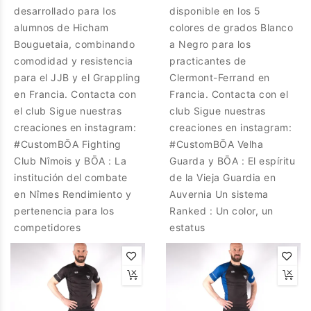
desarrollado para los
disponible en los 5
alumnos de Hicham
colores de grados Blanco
Bouguetaia, combinando
a Negro para los
comodidad y resistencia
practicantes de
para el JJB y el Grappling
Clermont-Ferrand en
en Francia. Contacta con
Francia. Contacta con el
el club Sigue nuestras
club Sigue nuestras
creaciones en instagram:
creaciones en instagram:
#CustomBŌA Fighting
#CustomBŌA Velha
Club Nîmois y BŌA : La
Guarda y BŌA : El espíritu
institución del combate
de la Vieja Guardia en
en Nîmes Rendimiento y
Auvernia Un sistema
pertenencia para los
Ranked : Un color, un
competidores
estatus