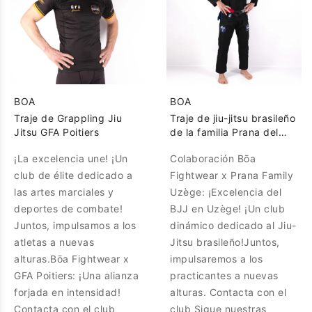
BOA
BOA
Traje de Grappling Jiu
Traje de jiu-jitsu brasileño
Jitsu GFA Poitiers
de la familia Prana del
equipo Nogi usado
¡La excelencia une! ¡Un
Colaboración Bōa
club de élite dedicado a
Fightwear x Prana Family
las artes marciales y
Uzège: ¡Excelencia del
deportes de combate!
BJJ en Uzège! ¡Un club
Juntos, impulsamos a los
dinámico dedicado al Jiu-
atletas a nuevas
Jitsu brasileño!Juntos,
alturas.Bōa Fightwear x
impulsaremos a los
GFA Poitiers: ¡Una alianza
practicantes a nuevas
forjada en intensidad!
alturas. Contacta con el
Contacta con el club
club Sigue nuestras