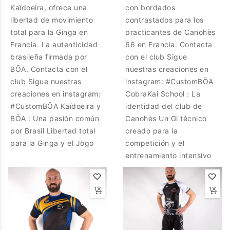
Kaïdoeira, ofrece una
con bordados
libertad de movimiento
contrastados para los
total para la Ginga en
practicantes de Canohès
Francia. La autenticidad
66 en Francia. Contacta
brasileña firmada por
con el club Sigue
BŌA. Contacta con el
nuestras creaciones en
club Sigue nuestras
instagram: #CustomBŌA
creaciones en instagram:
CobraKai School : La
#CustomBŌA Kaïdoeira y
identidad del club de
BŌA : Una pasión común
Canohès Un Gi técnico
por Brasil Libertad total
creado para la
para la Ginga y el Jogo
competición y el
entrenamiento intensivo