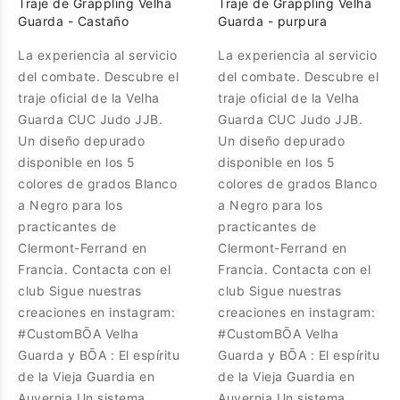
Traje de Grappling Velha
Traje de Grappling Velha
Guarda - Castaño
Guarda - purpura
La experiencia al servicio
La experiencia al servicio
del combate. Descubre el
del combate. Descubre el
traje oficial de la Velha
traje oficial de la Velha
Guarda CUC Judo JJB.
Guarda CUC Judo JJB.
Un diseño depurado
Un diseño depurado
disponible en los 5
disponible en los 5
colores de grados Blanco
colores de grados Blanco
a Negro para los
a Negro para los
practicantes de
practicantes de
Clermont-Ferrand en
Clermont-Ferrand en
Francia. Contacta con el
Francia. Contacta con el
club Sigue nuestras
club Sigue nuestras
creaciones en instagram:
creaciones en instagram:
#CustomBŌA Velha
#CustomBŌA Velha
Guarda y BŌA : El espíritu
Guarda y BŌA : El espíritu
de la Vieja Guardia en
de la Vieja Guardia en
Auvernia Un sistema
Auvernia Un sistema