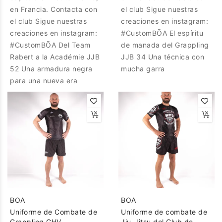
en Francia. Contacta con
el club Sigue nuestras
el club Sigue nuestras
creaciones en instagram:
creaciones en instagram:
#CustomBŌA El espíritu
#CustomBŌA Del Team
de manada del Grappling
Rabert a la Académie JJB
JJB 34 Una técnica con
52 Una armadura negra
mucha garra
para una nueva era
BOA
BOA
Uniforme de Combate de
Uniforme de combate de
Grappling GHV
Jiu-Jitsu del Club de