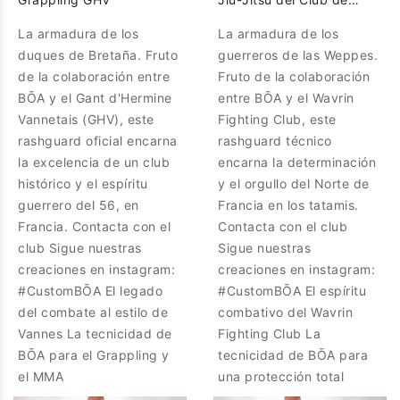
Lucha Wavrin
La armadura de los
La armadura de los
duques de Bretaña. Fruto
guerreros de las Weppes.
de la colaboración entre
Fruto de la colaboración
BŌA y el Gant d'Hermine
entre BŌA y el Wavrin
Vannetais (GHV), este
Fighting Club, este
rashguard oficial encarna
rashguard técnico
la excelencia de un club
encarna la determinación
histórico y el espíritu
y el orgullo del Norte de
guerrero del 56, en
Francia en los tatamis.
Francia. Contacta con el
Contacta con el club
club Sigue nuestras
Sigue nuestras
creaciones en instagram:
creaciones en instagram:
#CustomBŌA El legado
#CustomBŌA El espíritu
del combate al estilo de
combativo del Wavrin
Vannes La tecnicidad de
Fighting Club La
BŌA para el Grappling y
tecnicidad de BŌA para
el MMA
una protección total