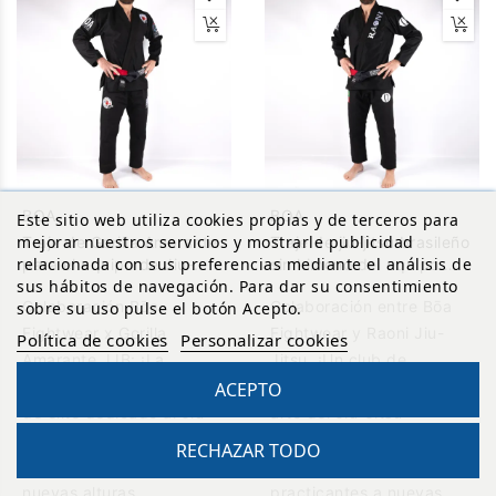
BOA
BOA
Este sitio web utiliza cookies propias y de terceros para
mejorar nuestros servicios y mostrarle publicidad
Traje de Gorilla Amarante
Traje de jiu-jitsu brasileño
relacionada con sus preferencias mediante el análisis de
para el equipo de Jiu-
sin kimono del equipo
sus hábitos de navegación. Para dar su consentimiento
Jitsu brasileño y Nogi
Raoni
Colaboración Bōa
Colaboración entre Bōa
sobre su uso pulse el botón Acepto.
Fightwear x Gorilla
Fightwear y Raoni Jiu-
Política de cookies
Personalizar cookies
Amarante JJB: ¡La
Jitsu. ¡Un club de
excelencia une! ¡Un club
excelencia dedicado al
ACEPTO
de élite dedicado al Jiu-
arte del Jiu-Jitsu
Jitsu brasileño!Juntos,
brasileño!Juntos,
RECHAZAR TODO
impulsamos a los atletas a
impulsamos a los
Reto
nuevas alturas,
practicantes a nuevas