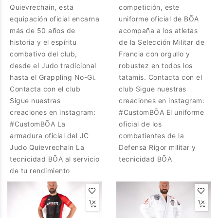
Quievrechain, esta
competición, este
equipación oficial encarna
uniforme oficial de BŌA
más de 50 años de
acompaña a los atletas
historia y el espíritu
de la Selección Militar de
combativo del club,
Francia con orgullo y
desde el Judo tradicional
robustez en todos los
hasta el Grappling No-Gi.
tatamis. Contacta con el
Contacta con el club
club Sigue nuestras
Sigue nuestras
creaciones en instagram:
creaciones en instagram:
#CustomBŌA El uniforme
#CustomBŌA La
oficial de los
armadura oficial del JC
combatientes de la
Judo Quievrechain La
Defensa Rigor militar y
tecnicidad BŌA al servicio
tecnicidad BŌA
de tu rendimiento