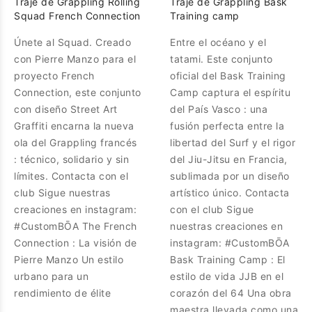
Traje de Grappling Rolling
Traje de Grappling Bask
Squad French Connection
Training camp
Únete al Squad. Creado
Entre el océano y el
con Pierre Manzo para el
tatami. Este conjunto
proyecto French
oficial del Bask Training
Connection, este conjunto
Camp captura el espíritu
con diseño Street Art
del País Vasco : una
Graffiti encarna la nueva
fusión perfecta entre la
ola del Grappling francés
libertad del Surf y el rigor
: técnico, solidario y sin
del Jiu-Jitsu en Francia,
límites. Contacta con el
sublimada por un diseño
club Sigue nuestras
artístico único. Contacta
creaciones en instagram:
con el club Sigue
#CustomBŌA The French
nuestras creaciones en
Connection : La visión de
instagram: #CustomBŌA
Pierre Manzo Un estilo
Bask Training Camp : El
urbano para un
estilo de vida JJB en el
rendimiento de élite
corazón del 64 Una obra
maestra llevada como una