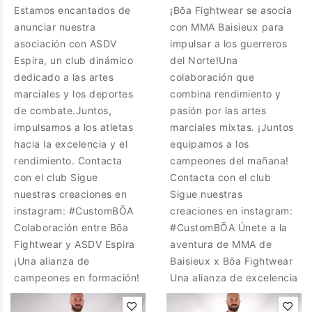
Estamos encantados de
¡Bōa Fightwear se asocia
anunciar nuestra
con MMA Baisieux para
asociación con ASDV
impulsar a los guerreros
Espira, un club dinámico
del Norte!Una
dedicado a las artes
colaboración que
marciales y los deportes
combina rendimiento y
de combate.Juntos,
pasión por las artes
impulsamos a los atletas
marciales mixtas. ¡Juntos
hacia la excelencia y el
equipamos a los
rendimiento. Contacta
campeones del mañana!
con el club Sigue
Contacta con el club
nuestras creaciones en
Sigue nuestras
instagram: #CustomBŌA
creaciones en instagram:
Colaboración entre Bōa
#CustomBŌA Únete a la
Fightwear y ASDV Espira
aventura de MMA de
¡Una alianza de
Baisieux x Bōa Fightwear
campeones en formación!
Una alianza de excelencia