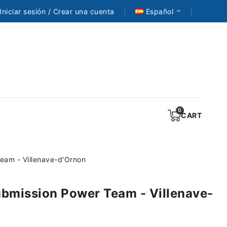
Iniciar sesión / Crear una cuenta
Español
CART
eam - Villenave-d'Ornon
bmission Power Team - Villenave-