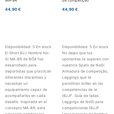
MA-8R
de competição
44,90 €
44,90 €
Disponibilidad:
5 En stock
Disponibilidad:
5 En stock
El Short BJJ Hombre No-
No dejes que tus
Gi MA-8R de BŌA fue
oponentes te superen con
desarrollado para
nuestros Spats de NoGi
deportistas que practican
Armadura de competição,
diferentes disciplinas y
Leggings que te
necesitan un
permitirán brillar en las
equipamiento capaz de
competencias de la
acompañarlos en cada
IBJJF. Guía de tallas
desafío. Inspirada en el
Leggings de NoGi para
concepto MA-8R, esta
competiciones IBJJF
colección combina los
Unas leggings de hombre