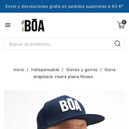
Envío y devoluciones gratis en pedidos superiores a 60 €*
menu
Inicio
Indispensable
Gorras y gorros
Gorra
snapback visera plana Nosso