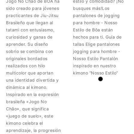
Jogo No Chão de BŌA ha
estilo y comodidad? ¡No
sido creado para jóvenes
busques más!Los
practicantes de Jiu-Jitsu
pantalones de jogging
Brasileño que llegan al
para hombre - Nosso
tatami con entusiasmo,
Estilo de Bōa están
curiosidad y ganas de
hechos para ti. Guía de
aprender. Su diseño
tallas Elige pantalones
sobrio se combina con
jogging para hombre -
originales bordados
Nosso Estilo Pantalón
realizados con hilo
inspirado en nuestro
multicolor que aportan
kimono “Nosso Estilo”
una identidad divertida y
dinámica al kimono.
Inspirado en la expresión
brasileña «Jogo No
Chão», que significa
«juego de suelo», este
kimono celebra el
aprendizaje, la progresión