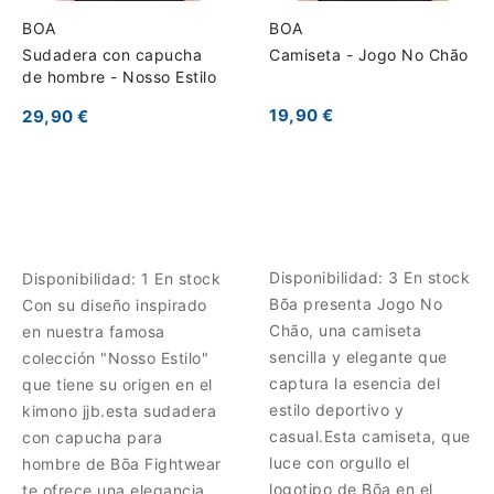
BOA
BOA
Sudadera con capucha
Camiseta - Jogo No Chão
de hombre - Nosso Estilo
19,90 €
29,90 €
Disponibilidad:
3 En stock
Disponibilidad:
1 En stock
Bõa presenta Jogo No
Con su diseño inspirado
Chão, una camiseta
en nuestra famosa
sencilla y elegante que
colección "Nosso Estilo"
captura la esencia del
que tiene su origen en el
estilo deportivo y
kimono jjb.esta sudadera
casual.Esta camiseta, que
con capucha para
luce con orgullo el
hombre de Bōa Fightwear
logotipo de Bõa en el
te ofrece una elegancia