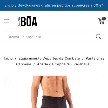
Envío y devoluciones gratis en pedidos superiores a 60 €*
menu
Inicio
Equipamiento Deportes de Combate
Pantalones
Capoeira
Abada de Capoeira - Paranauê