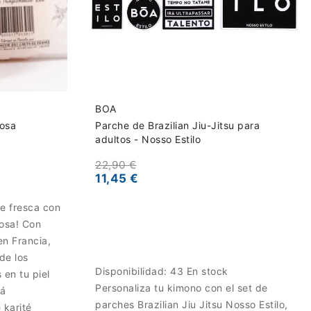
BOA
Rosa
Parche de Brazilian Jiu-Jitsu para
adultos - Nosso Estilo
22,90 €
11,45 €
e fresca con
Rosa! Con
en Francia,
de los
Disponibilidad:
43 En stock
 en tu piel
Personaliza tu kimono con el set de
tá
parches Brazilian Jiu Jitsu Nosso Estilo,
 karité