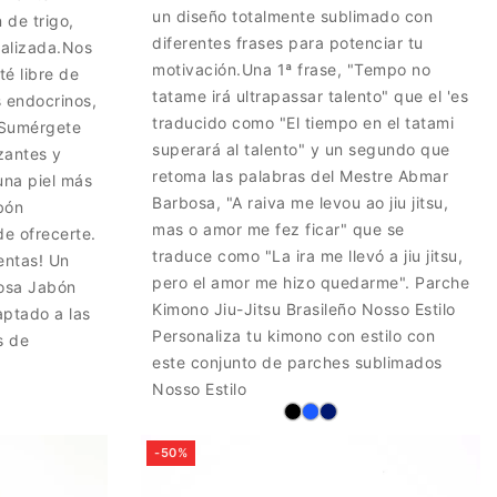
un diseño totalmente sublimado con
 de trigo,
diferentes frases para potenciar tu
talizada.Nos
motivación.Una 1ª frase, "Tempo no
é libre de
tatame irá ultrapassar talento" que el 'es
s endocrinos,
traducido como "El tiempo en el tatami
 Sumérgete
superará al talento" y un segundo que
izantes y
retoma las palabras del Mestre Abmar
una piel más
Barbosa, "A raiva me levou ao jiu jitsu,
bón
mas o amor me fez ficar" que se
e ofrecerte.
traduce como "La ira me llevó a jiu jitsu,
entas! Un
pero el amor me hizo quedarme". Parche
osa Jabón
Kimono Jiu-Jitsu Brasileño Nosso Estilo
aptado a las
Personaliza tu kimono con estilo con
s de
este conjunto de parches sublimados
Nosso Estilo
-50%