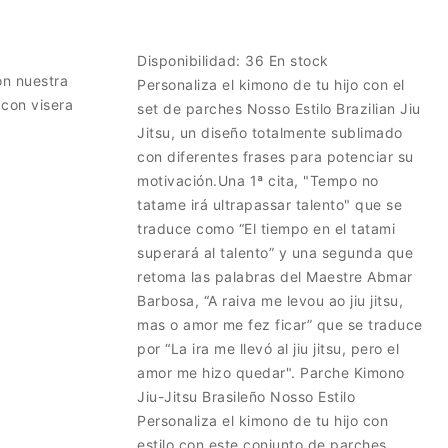
Disponibilidad:
36 En stock
on nuestra
Personaliza el kimono de tu hijo con el
con visera
set de parches Nosso Estilo Brazilian Jiu
Jitsu, un diseño totalmente sublimado
con diferentes frases para potenciar su
motivación.Una 1ª cita, "Tempo no
tatame irá ultrapassar talento" que se
traduce como “El tiempo en el tatami
superará al talento” y una segunda que
retoma las palabras del Maestre Abmar
Barbosa, “A raiva me levou ao jiu jitsu,
mas o amor me fez ficar” que se traduce
por “La ira me llevó al jiu jitsu, pero el
amor me hizo quedar". Parche Kimono
Jiu-Jitsu Brasileño Nosso Estilo
Personaliza el kimono de tu hijo con
estilo con este conjunto de parches