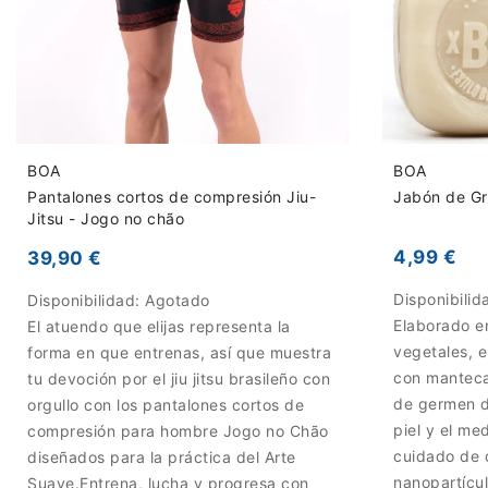
BOA
BOA
Pantalones cortos de compresión Jiu-
Jabón de Gr
Jitsu - Jogo no chão
4,99 €
39,90 €
Disponibilid
Disponibilidad:
Agotado
Elaborado en
El atuendo que elijas representa la
vegetales, e
forma en que entrenas, así que muestra
con manteca
tu devoción por el jiu jitsu brasileño con
de germen d
orgullo con los pantalones cortos de
piel y el m
compresión para hombre Jogo no Chão
cuidado de q
diseñados para la práctica del Arte
nanopartícul
Suave.Entrena, lucha y progresa con