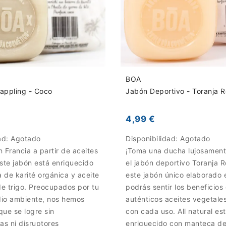
BOA
appling - Coco
Jabón Deportivo - Toranja 
4,99 €
ad:
Agotado
Disponibilidad:
Agotado
 Francia a partir de aceites
¡Toma una ducha lujosament
ste jabón está enriquecido
el jabón deportivo Toranja 
 de karité orgánica y aceite
este jabón único elaborado 
e trigo. Preocupados por tu
podrás sentir los beneficios 
edio ambiente, nos hemos
auténticos aceites vegetales
ue se logre sin
con cada uso. All natural es
as ni disruptores
enriquecido con manteca de