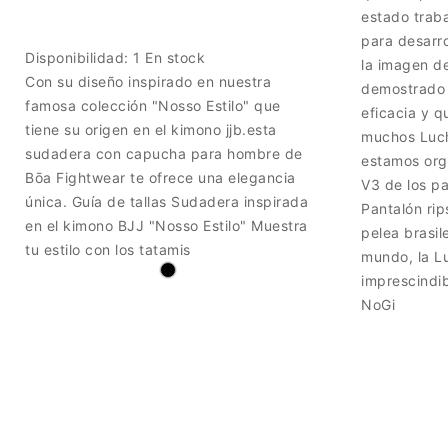
estado trab
para desarro
Disponibilidad:
1 En stock
la imagen d
Con su diseño inspirado en nuestra
demostrado 
famosa colección "Nosso Estilo" que
eficacia y 
tiene su origen en el kimono jjb.esta
muchos Luc
sudadera con capucha para hombre de
estamos org
Bōa Fightwear te ofrece una elegancia
V3 de los pa
única. Guía de tallas Sudadera inspirada
Pantalón rip
en el kimono BJJ "Nosso Estilo" Muestra
pelea brasil
tu estilo con los tatamis
mundo, la Lu
imprescindi
NoGi