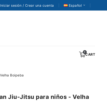
Iniciar sesión / Crear una cuenta
Español
CART
- Velha Boipeba
an Jiu-Jitsu para niños - Velha