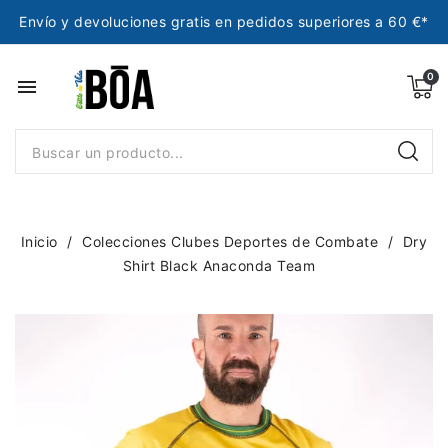
Envío y devoluciones gratis en pedidos superiores a 60 €*
menu
Inicio
Colecciones Clubes Deportes de Combate
Dry
Shirt Black Anaconda Team