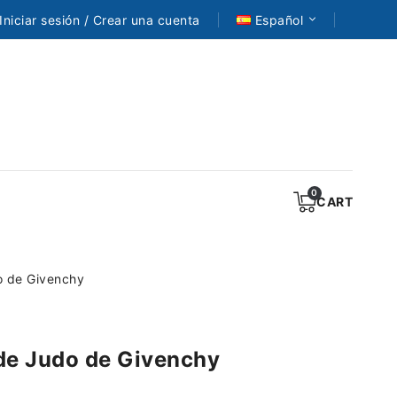
Iniciar sesión / Crear una cuenta
Español
CART
o de Givenchy
de Judo de Givenchy