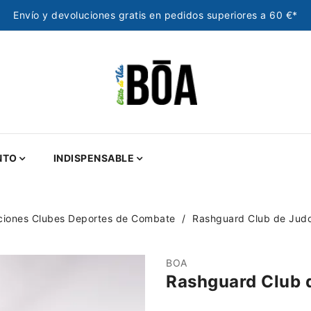
Envío y devoluciones gratis en pedidos superiores a 60 €*
NTO
INDISPENSABLE
ciones Clubes Deportes de Combate
Rashguard Club de Jud
BOA
Rashguard Club 